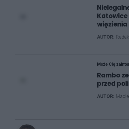
Nielegaln
Katowice 
więzienia
AUTOR:
Redak
Może Cię zainte
Rambo ze 
przed pol
AUTOR:
Macie