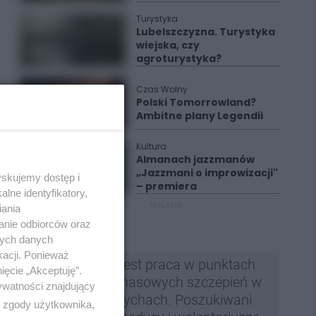
Turystyka
Lubelszczyzna. Turystyka
wiejska, czy
agroturystyka?
Czas Wolny
Polski Tomorrowland?
Ambitne plany Legendii
Kultura
Almanach jazzmanów
„Jazzmani o improwizacji"
yskujemy dostęp i
– premiera
lne identyfikatory,
REKLAMA
iania
anie odbiorców oraz
nych danych
kacji. Ponieważ
Jest praca w punktach
ięcie „Akceptuję”.
masowych szczepień w
ywatności znajdujący
Tychach. Poszukiwani
ą zgody użytkownika,