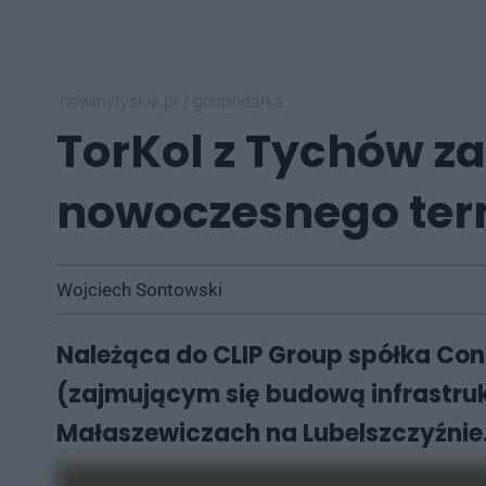
nowinytyskie.pl
/
gospodarka
TorKol z Tychów z
nowoczesnego ter
Wojciech Sontowski
Należąca do CLIP Group spółka Con
(zajmującym się budową infrastru
Małaszewiczach na Lubelszczyźnie