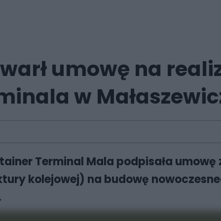
awarł umowę na reali
minala w Małaszewi
tainer Terminal Mala podpisała umowę 
ktury kolejowej) na budowę nowoczesne
.