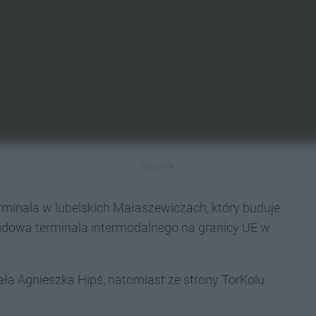
REKLAMA
erminala w lubelskich Małaszewiczach, który buduje
udowa terminala intermodalnego na granicy UE w
ła Agnieszka Hipś, natomiast ze strony TorKolu