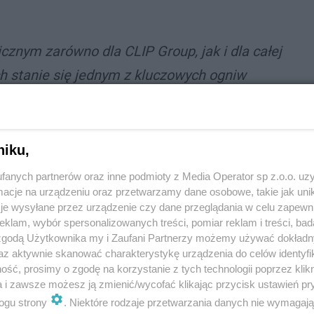
cznym zarówno dla CLIP Group, jak i dla całej
h stanie się jednym z kluczowych ogniw
Europejskiej i umocni naszą pozycję jako
ntermodalnej
.
Współpracujemy z firmą TorKol
nerem, który wnosi do tego projektu
niku,
zdolność realizacji skomplikowanych zadań
fanych partnerów oraz inne podmioty z Media Operator sp z.o.o. uz
cje na urządzeniu oraz przetwarzamy dane osobowe, takie jak unika
ujemy fundament pod przyszłość polskiej
je wysyłane przez urządzenie czy dane przeglądania w celu zapewn
.
- mówi prezeska
Hipś
.
klam, wybór spersonalizowanych treści, pomiar reklam i treści, bad
 zgodą Użytkownika my i Zaufani Partnerzy możemy używać dokład
az aktywnie skanować charakterystykę urządzenia do celów identyfi
ść, prosimy o zgodę na korzystanie z tych technologii poprzez klikn
 zbudować nowy układ torowy, zmodernizować
a i zawsze możesz ją zmienić/wycofać klikając przycisk ustawień pr
ogu strony
. Niektóre rodzaje przetwarzania danych nie wymagaj
infrastrukturą techniczną), w końcu wyposażyć