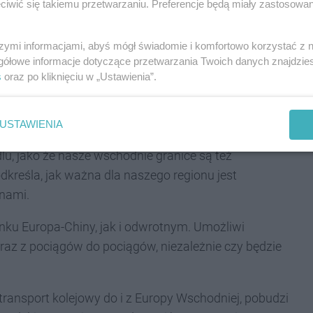
iwić się takiemu przetwarzaniu. Preferencje będą miały zastosowania
systemy informatyczne.
ałaszewiczach
szymi informacjami, abyś mógł świadomie i komfortowo korzystać z
gółowe informacje dotyczące przetwarzania Twoich danych znajdzi
s
oraz po kliknięciu w „Ustawienia”.
ewicze to niewielka wioska pod Terespolem na
 miejscu - u styku Europy i Azji, na granicy Unii
USTAWIENIA
ch łączących oba kontynenty. Dzięki niemu Polska
, jako że nasze wschodnie granice są też
kreśla, jak ważna dla naszego regionu jest
nami.
unku Europa-Chiny, jak i odwrotnym. Umożliwi
az z pociągów do pociągów, niezależnie czy będzie
transport kolejowy do i z Europy Wschodniej, pobudzi