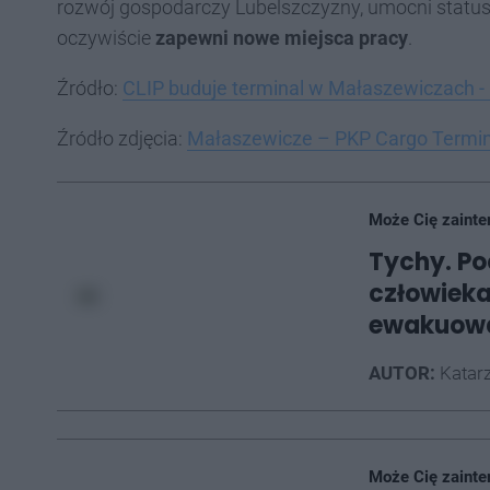
rozwój gospodarczy Lubelszczyzny, umocni status
oczywiście
zapewni nowe miejsca pracy
.
Źródło:
CLIP buduje terminal w Małaszewiczach - 
Źródło zdjęcia:
Małaszewicze – PKP Cargo Termi
Może Cię zainte
Tychy. Po
człowieka
ewakuowa
AUTOR:
Katarz
Może Cię zainte