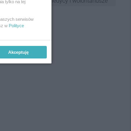
medycy i wolontariusze
 tylko na tej
 naszych serwisów
esz w
Polityce
Akceptuję