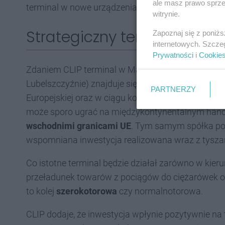
ale masz prawo sprzec
terminal w nowe urządzenia przeładunkowe oraz 
witrynie.
Strategiczny terminal w M
Zapoznaj się z poniż
internetowych. Szcze
Prywatności
i
Cookie
Zdaniem CLIP terminal w Małaszewiczach (Małasz
Lubelszczyźnie) znajduje się w bardzo strategicznym
PARTNERZY
Europejskiej oraz w ciągu korytarzy transportowy
może sporo ugrać na międzykontynentalnym handlu
wschodnimi granicami UE
. Tym samym spółka pod
wspomniana inwestycja realizowana wraz z tysza
Co istotne terminal będzie działał zarówno w kier
przeładunek towarów z pociągów do ciężarówek or
to kolej
szerokotorowa
czy normalnotorowa.
CLIP dodaje, że inwestycja wpłynie pozytywnie na 