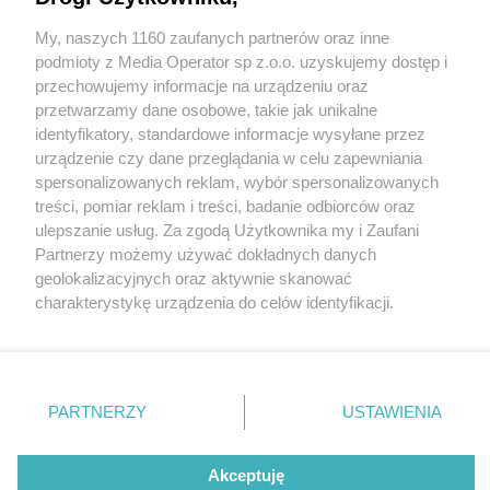
My, naszych 1160 zaufanych partnerów oraz inne
Wydawca mediów
lokalnych
podmioty z Media Operator sp z.o.o. uzyskujemy dostęp i
przechowujemy informacje na urządzeniu oraz
przetwarzamy dane osobowe, takie jak unikalne
identyfikatory, standardowe informacje wysyłane przez
urządzenie czy dane przeglądania w celu zapewniania
4 / 0
spersonalizowanych reklam, wybór spersonalizowanych
Nie zapomnij
treści, pomiar reklam i treści, badanie odbiorców oraz
zapoznać się z:
polityką prywatności
regulamin korzystania z portali
ulepszanie usług. Za zgodą Użytkownika my i Zaufani
Twoje
miasto
Skontakuj się
z nami
Partnerzy możemy używać dokładnych danych
Piekary Śląskie
Kontakt
geolokalizacyjnych oraz aktywnie skanować
Chorzów
Wydawca
charakterystykę urządzenia do celów identyfikacji.
Tarnowskie Góry
Redakcja
Ruda Śląska
Newsletter
Ponieważ cenimy Twoją prywatność, prosimy o zgodę na
Świętochłowice
Reklama
korzystanie z tych technologii poprzez kliknięcie
Tychy
„Akceptuję”. Zgoda jest dobrowolna i zawsze możesz ją
Bytom
Katowice
zmienić/wycofać klikając przycisk ustawień prywatności
REKLAMA
PARTNERZY
USTAWIENIA
Gliwice
znajdujący się w lewym dolnym rogu strony
. Niektóre
Zabrze
Zagłębie
rodzaje przetwarzania danych nie wymagają zgody
użytkownika, ale masz prawo sprzeciwić się takiemu
Akceptuję