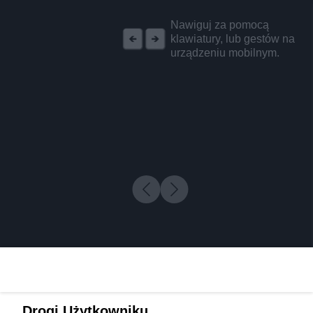
REKLAMA
Nawiguj za pomocą
klawiatury, lub gestów na
urządzeniu mobilnym.
Drogi Użytkowniku,