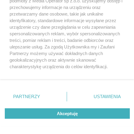
podmioty z Media Operator sp z.o.o. uzyskujemy dostęp i
zapoznać się z:
polityką prywatności
regulamin korzystania z portali
przechowujemy informacje na urządzeniu oraz
Twoje
miasto
Skontaktuj się
z nami
przetwarzamy dane osobowe, takie jak unikalne
Piekary Śląskie
Kontakt
identyfikatory, standardowe informacje wysyłane przez
Chorzów
Wydawca
urządzenie czy dane przeglądania w celu zapewniania
Tarnowskie Góry
Redakcja
Ruda Śląska
Newsletter
spersonalizowanych reklam, wybór spersonalizowanych
Świętochłowice
Reklama
treści, pomiar reklam i treści, badanie odbiorców oraz
Tychy
Bytom
ulepszanie usług. Za zgodą Użytkownika my i Zaufani
Katowice
Partnerzy możemy używać dokładnych danych
Gliwice
geolokalizacyjnych oraz aktywnie skanować
Zabrze
Zagłębie
charakterystykę urządzenia do celów identyfikacji.
Ponieważ cenimy Twoją prywatność, prosimy o zgodę na
korzystanie z tych technologii poprzez kliknięcie
„Akceptuję”. Zgoda jest dobrowolna i zawsze możesz ją
zmienić/wycofać klikając przycisk ustawień prywatności
PARTNERZY
USTAWIENIA
znajdujący się w lewym dolnym rogu strony
. Niektóre
rodzaje przetwarzania danych nie wymagają zgody
Akceptuję
użytkownika, ale masz prawo sprzeciwić się takiemu
przetwarzaniu. Preferencje będą miały zastosowania tylko
na tej witrynie.