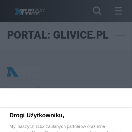
PORTAL: GLIVICE.PL
Wydawca mediów
lokalnych
Drogi Użytkowniku,
My, naszych 1162 zaufanych partnerów oraz inne
Nie zapomnij