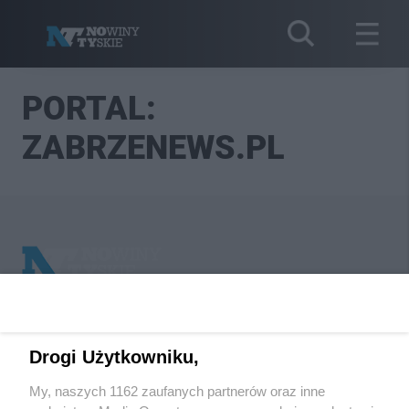
PORTAL:
ZABRZENEWS.PL
Wydawca mediów
lokalnych
Drogi Użytkowniku,
My, naszych 1162 zaufanych partnerów oraz inne