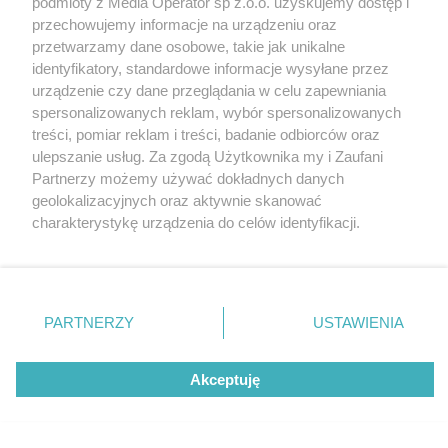
podmioty z Media Operator sp z.o.o. uzyskujemy dostęp i
przechowujemy informacje na urządzeniu oraz
Nie zapomnij
przetwarzamy dane osobowe, takie jak unikalne
zapoznać się z:
polityką prywatności
regulamin korzystania z portali
identyfikatory, standardowe informacje wysyłane przez
Twoje
miasto
Skontaktuj się
z nami
urządzenie czy dane przeglądania w celu zapewniania
Piekary Śląskie
Kontakt
spersonalizowanych reklam, wybór spersonalizowanych
Chorzów
Wydawca
treści, pomiar reklam i treści, badanie odbiorców oraz
Tarnowskie Góry
Redakcja
Ruda Śląska
Newsletter
ulepszanie usług. Za zgodą Użytkownika my i Zaufani
Świętochłowice
Reklama
Partnerzy możemy używać dokładnych danych
Tychy
Bytom
geolokalizacyjnych oraz aktywnie skanować
Katowice
charakterystykę urządzenia do celów identyfikacji.
Gliwice
Ponieważ cenimy Twoją prywatność, prosimy o zgodę na
Zabrze
Zagłębie
korzystanie z tych technologii poprzez kliknięcie
„Akceptuję”. Zgoda jest dobrowolna i zawsze możesz ją
zmienić/wycofać klikając przycisk ustawień prywatności
PARTNERZY
USTAWIENIA
znajdujący się w lewym dolnym rogu strony
. Niektóre
rodzaje przetwarzania danych nie wymagają zgody
Akceptuję
użytkownika, ale masz prawo sprzeciwić się takiemu
przetwarzaniu. Preferencje będą miały zastosowania tylko
na tej witrynie.