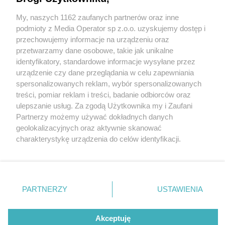
My, naszych 1162 zaufanych partnerów oraz inne
Wydawca mediów
lokalnych
podmioty z Media Operator sp z.o.o. uzyskujemy dostęp i
przechowujemy informacje na urządzeniu oraz
przetwarzamy dane osobowe, takie jak unikalne
identyfikatory, standardowe informacje wysyłane przez
urządzenie czy dane przeglądania w celu zapewniania
3 / 0
spersonalizowanych reklam, wybór spersonalizowanych
Nie zapomnij
treści, pomiar reklam i treści, badanie odbiorców oraz
zapoznać się z:
polityką prywatności
regulamin korzystania z portali
ulepszanie usług. Za zgodą Użytkownika my i Zaufani
Twoje
miasto
Skontakuj się
z nami
Partnerzy możemy używać dokładnych danych
Piekary Śląskie
Kontakt
geolokalizacyjnych oraz aktywnie skanować
Chorzów
Wydawca
charakterystykę urządzenia do celów identyfikacji.
Tarnowskie Góry
Redakcja
Ruda Śląska
Newsletter
Ponieważ cenimy Twoją prywatność, prosimy o zgodę na
Świętochłowice
Reklama
korzystanie z tych technologii poprzez kliknięcie
Tychy
„Akceptuję”. Zgoda jest dobrowolna i zawsze możesz ją
Bytom
Katowice
zmienić/wycofać klikając przycisk ustawień prywatności
REKLAMA
PARTNERZY
USTAWIENIA
Gliwice
znajdujący się w lewym dolnym rogu strony
. Niektóre
Zabrze
Zagłębie
rodzaje przetwarzania danych nie wymagają zgody
użytkownika, ale masz prawo sprzeciwić się takiemu
Akceptuję