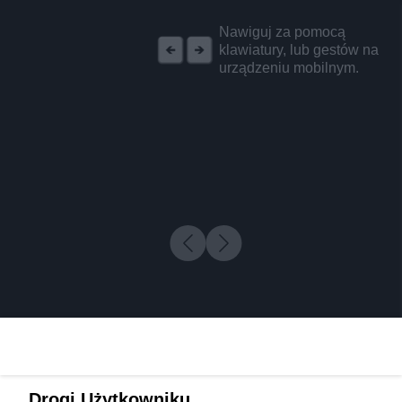
REKLAMA
Nawiguj za pomocą
klawiatury, lub gestów na
urządzeniu mobilnym.
Drogi Użytkowniku,