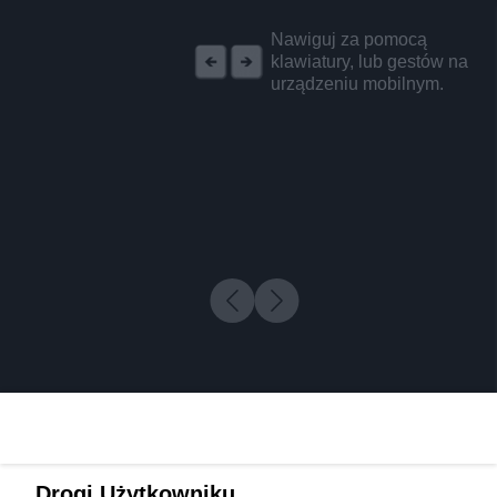
REKLAMA
Nawiguj za pomocą
klawiatury, lub gestów na
urządzeniu mobilnym.
Drogi Użytkowniku,