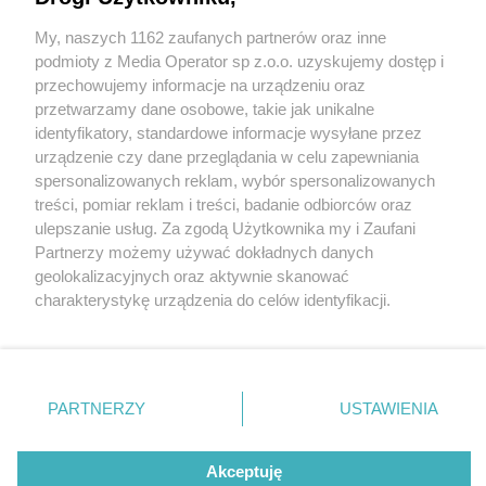
My, naszych 1162 zaufanych partnerów oraz inne
Wydawca mediów
lokalnych
podmioty z Media Operator sp z.o.o. uzyskujemy dostęp i
przechowujemy informacje na urządzeniu oraz
przetwarzamy dane osobowe, takie jak unikalne
identyfikatory, standardowe informacje wysyłane przez
urządzenie czy dane przeglądania w celu zapewniania
1 / 0
spersonalizowanych reklam, wybór spersonalizowanych
Nie zapomnij
treści, pomiar reklam i treści, badanie odbiorców oraz
zapoznać się z:
polityką prywatności
regulamin korzystania z portali
ulepszanie usług. Za zgodą Użytkownika my i Zaufani
Twoje
miasto
Skontakuj się
z nami
Partnerzy możemy używać dokładnych danych
Piekary Śląskie
Kontakt
geolokalizacyjnych oraz aktywnie skanować
Chorzów
Wydawca
charakterystykę urządzenia do celów identyfikacji.
Tarnowskie Góry
Redakcja
Ruda Śląska
Newsletter
Ponieważ cenimy Twoją prywatność, prosimy o zgodę na
Świętochłowice
Reklama
korzystanie z tych technologii poprzez kliknięcie
Tychy
„Akceptuję”. Zgoda jest dobrowolna i zawsze możesz ją
Bytom
Katowice
zmienić/wycofać klikając przycisk ustawień prywatności
REKLAMA
PARTNERZY
USTAWIENIA
Gliwice
znajdujący się w lewym dolnym rogu strony
. Niektóre
Zabrze
Zagłębie
rodzaje przetwarzania danych nie wymagają zgody
użytkownika, ale masz prawo sprzeciwić się takiemu
Akceptuję