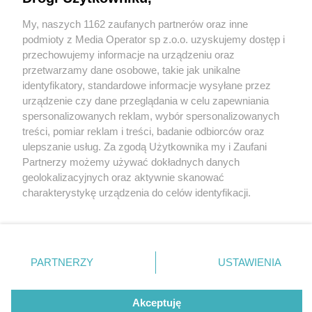
My, naszych 1162 zaufanych partnerów oraz inne
Wydawca mediów
lokalnych
podmioty z Media Operator sp z.o.o. uzyskujemy dostęp i
przechowujemy informacje na urządzeniu oraz
przetwarzamy dane osobowe, takie jak unikalne
identyfikatory, standardowe informacje wysyłane przez
urządzenie czy dane przeglądania w celu zapewniania
16 / 0
spersonalizowanych reklam, wybór spersonalizowanych
Nie zapomnij
treści, pomiar reklam i treści, badanie odbiorców oraz
zapoznać się z:
polityką prywatności
regulamin korzystania z portali
ulepszanie usług. Za zgodą Użytkownika my i Zaufani
Twoje
miasto
Skontakuj się
z nami
Partnerzy możemy używać dokładnych danych
Piekary Śląskie
Kontakt
geolokalizacyjnych oraz aktywnie skanować
Chorzów
Wydawca
charakterystykę urządzenia do celów identyfikacji.
Tarnowskie Góry
Redakcja
Ruda Śląska
Newsletter
Ponieważ cenimy Twoją prywatność, prosimy o zgodę na
Świętochłowice
Reklama
korzystanie z tych technologii poprzez kliknięcie
Tychy
„Akceptuję”. Zgoda jest dobrowolna i zawsze możesz ją
Bytom
Katowice
zmienić/wycofać klikając przycisk ustawień prywatności
REKLAMA
PARTNERZY
USTAWIENIA
Gliwice
znajdujący się w lewym dolnym rogu strony
. Niektóre
Zabrze
Zagłębie
rodzaje przetwarzania danych nie wymagają zgody
użytkownika, ale masz prawo sprzeciwić się takiemu
Akceptuję