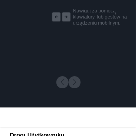
REKLAMA
Nawiguj za pomocą
klawiatury, lub gestów na
urządzeniu mobilnym.
Drogi Użytkowniku,