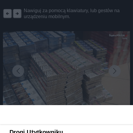
REKLAMA
Nawiguj za pomocą klawiatury, lub gestów na
urządzeniu mobilnym.
fot: Policja Tychy
34 tysiące sztuk nielegalnych papierosów w
Drogi Użytkowniku,