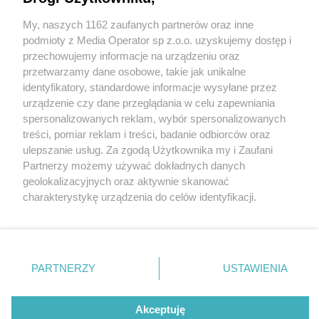
mieszkaniu 70-letniego mieszkańca Tychów
My, naszych 1162 zaufanych partnerów oraz inne
Wydawca mediów
lokalnych
podmioty z Media Operator sp z.o.o. uzyskujemy dostęp i
1 / 3
przechowujemy informacje na urządzeniu oraz
przetwarzamy dane osobowe, takie jak unikalne
Tychy 34 tysiace sztuk
identyfikatory, standardowe informacje wysyłane przez
urządzenie czy dane przeglądania w celu zapewniania
nielegalnych papierosow 1
spersonalizowanych reklam, wybór spersonalizowanych
Nie zapomnij
treści, pomiar reklam i treści, badanie odbiorców oraz
zapoznać się z:
polityką prywatności
regulamin korzystania z portali
ulepszanie usług. Za zgodą Użytkownika my i Zaufani
Tyscy policjanci zatrzymali 70-letniego mieszkańca
Twoje
miasto
Skontakuj się
z nami
Partnerzy możemy używać dokładnych danych
miasta, u którego znaleźli prawie 34 tysiące sztuk
Piekary Śląskie
Kontakt
geolokalizacyjnych oraz aktywnie skanować
Chorzów
Wydawca
nielegalnych papierosów. Dzięki działaniom
charakterystykę urządzenia do celów identyfikacji.
Tarnowskie Góry
Redakcja
Ruda Śląska
Newsletter
Ponieważ cenimy Twoją prywatność, prosimy o zgodę na
mundurowych kontrabanda nie trafi na rynek.
Świętochłowice
Reklama
korzystanie z tych technologii poprzez kliknięcie
Tychy
„Akceptuję”. Zgoda jest dobrowolna i zawsze możesz ją
Bytom
Katowice
zmienić/wycofać klikając przycisk ustawień prywatności
PARTNERZY
USTAWIENIA
Gliwice
REKLAMA
znajdujący się w lewym dolnym rogu strony
. Niektóre
Zabrze
Zagłębie
rodzaje przetwarzania danych nie wymagają zgody
użytkownika, ale masz prawo sprzeciwić się takiemu
Akceptuję