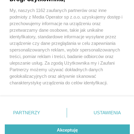
My, naszych 1162 zaufanych partnerów oraz inne
Wydawca mediów
lokalnych
podmioty z Media Operator sp z.o.o. uzyskujemy dostęp i
przechowujemy informacje na urządzeniu oraz
przetwarzamy dane osobowe, takie jak unikalne
identyfikatory, standardowe informacje wysyłane przez
urządzenie czy dane przeglądania w celu zapewniania
4 / 0
spersonalizowanych reklam, wybór spersonalizowanych
Nie zapomnij
treści, pomiar reklam i treści, badanie odbiorców oraz
zapoznać się z:
polityką prywatności
regulamin korzystania z portali
ulepszanie usług. Za zgodą Użytkownika my i Zaufani
Twoje
miasto
Skontakuj się
z nami
Partnerzy możemy używać dokładnych danych
Piekary Śląskie
Kontakt
geolokalizacyjnych oraz aktywnie skanować
Chorzów
Wydawca
charakterystykę urządzenia do celów identyfikacji.
Tarnowskie Góry
Redakcja
Ruda Śląska
Newsletter
Ponieważ cenimy Twoją prywatność, prosimy o zgodę na
Świętochłowice
Reklama
korzystanie z tych technologii poprzez kliknięcie
Tychy
„Akceptuję”. Zgoda jest dobrowolna i zawsze możesz ją
Bytom
Katowice
zmienić/wycofać klikając przycisk ustawień prywatności
REKLAMA
PARTNERZY
USTAWIENIA
Gliwice
znajdujący się w lewym dolnym rogu strony
. Niektóre
Zabrze
Zagłębie
rodzaje przetwarzania danych nie wymagają zgody
użytkownika, ale masz prawo sprzeciwić się takiemu
Akceptuję