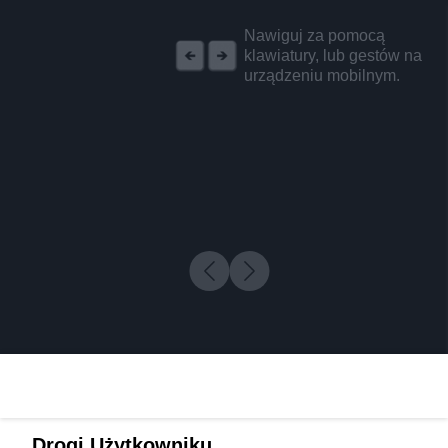
REKLAMA
Nawiguj za pomocą
klawiatury, lub gestów na
urządzeniu mobilnym.
Drogi Użytkowniku,