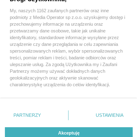
My, naszych 1162 zaufanych partnerów oraz inne
Wydawca mediów
lokalnych
podmioty z Media Operator sp z.o.o. uzyskujemy dostęp i
przechowujemy informacje na urządzeniu oraz
przetwarzamy dane osobowe, takie jak unikalne
identyfikatory, standardowe informacje wysyłane przez
urządzenie czy dane przeglądania w celu zapewniania
8 / 0
spersonalizowanych reklam, wybór spersonalizowanych
Nie zapomnij
treści, pomiar reklam i treści, badanie odbiorców oraz
zapoznać się z:
polityką prywatności
regulamin korzystania z portali
ulepszanie usług. Za zgodą Użytkownika my i Zaufani
Twoje
miasto
Skontakuj się
z nami
Partnerzy możemy używać dokładnych danych
Piekary Śląskie
Kontakt
geolokalizacyjnych oraz aktywnie skanować
Chorzów
Wydawca
charakterystykę urządzenia do celów identyfikacji.
Tarnowskie Góry
Redakcja
Ruda Śląska
Newsletter
Ponieważ cenimy Twoją prywatność, prosimy o zgodę na
Świętochłowice
Reklama
korzystanie z tych technologii poprzez kliknięcie
Tychy
„Akceptuję”. Zgoda jest dobrowolna i zawsze możesz ją
Bytom
Katowice
zmienić/wycofać klikając przycisk ustawień prywatności
REKLAMA
PARTNERZY
USTAWIENIA
Gliwice
znajdujący się w lewym dolnym rogu strony
. Niektóre
Zabrze
Zagłębie
rodzaje przetwarzania danych nie wymagają zgody
użytkownika, ale masz prawo sprzeciwić się takiemu
Akceptuję