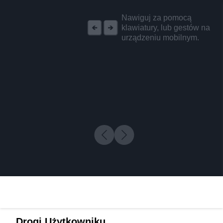
REKLAMA
Nawiguj za pomocą
klawiatury, lub gestów na
urządzeniu mobilnym.
Drogi Użytkowniku,