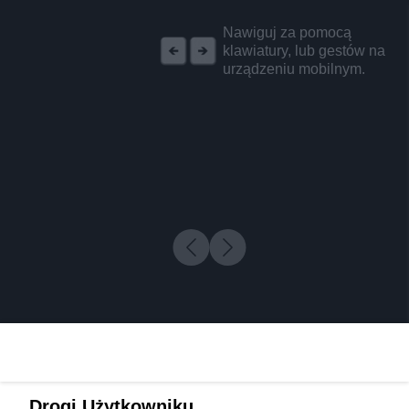
REKLAMA
Nawiguj za pomocą
klawiatury, lub gestów na
urządzeniu mobilnym.
Drogi Użytkowniku,