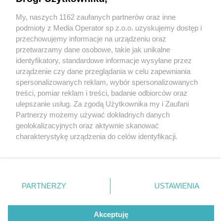
My, naszych 1162 zaufanych partnerów oraz inne
Wydawca mediów
lokalnych
podmioty z Media Operator sp z.o.o. uzyskujemy dostęp i
przechowujemy informacje na urządzeniu oraz
przetwarzamy dane osobowe, takie jak unikalne
identyfikatory, standardowe informacje wysyłane przez
urządzenie czy dane przeglądania w celu zapewniania
1 / 0
spersonalizowanych reklam, wybór spersonalizowanych
Nie zapomnij
treści, pomiar reklam i treści, badanie odbiorców oraz
zapoznać się z:
polityką prywatności
regulamin korzystania z portali
ulepszanie usług. Za zgodą Użytkownika my i Zaufani
Twoje
miasto
Skontakuj się
z nami
Partnerzy możemy używać dokładnych danych
Piekary Śląskie
Kontakt
geolokalizacyjnych oraz aktywnie skanować
Chorzów
Wydawca
charakterystykę urządzenia do celów identyfikacji.
Tarnowskie Góry
Redakcja
Ruda Śląska
Newsletter
Ponieważ cenimy Twoją prywatność, prosimy o zgodę na
Świętochłowice
Reklama
korzystanie z tych technologii poprzez kliknięcie
Tychy
„Akceptuję”. Zgoda jest dobrowolna i zawsze możesz ją
Bytom
Katowice
zmienić/wycofać klikając przycisk ustawień prywatności
REKLAMA
PARTNERZY
USTAWIENIA
Gliwice
znajdujący się w lewym dolnym rogu strony
. Niektóre
Zabrze
Zagłębie
rodzaje przetwarzania danych nie wymagają zgody
użytkownika, ale masz prawo sprzeciwić się takiemu
Akceptuję