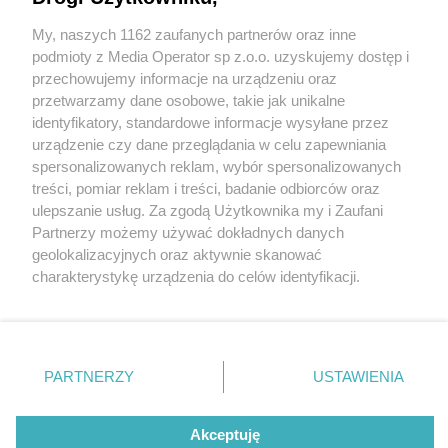
My, naszych 1162 zaufanych partnerów oraz inne
Wydawca mediów
lokalnych
podmioty z Media Operator sp z.o.o. uzyskujemy dostęp i
przechowujemy informacje na urządzeniu oraz
przetwarzamy dane osobowe, takie jak unikalne
identyfikatory, standardowe informacje wysyłane przez
urządzenie czy dane przeglądania w celu zapewniania
3 / 0
spersonalizowanych reklam, wybór spersonalizowanych
Nie zapomnij
treści, pomiar reklam i treści, badanie odbiorców oraz
zapoznać się z:
polityką prywatności
regulamin korzystania z portali
ulepszanie usług. Za zgodą Użytkownika my i Zaufani
Twoje
miasto
Skontakuj się
z nami
Partnerzy możemy używać dokładnych danych
Piekary Śląskie
Kontakt
geolokalizacyjnych oraz aktywnie skanować
Chorzów
Wydawca
charakterystykę urządzenia do celów identyfikacji.
Tarnowskie Góry
Redakcja
Ruda Śląska
Newsletter
Ponieważ cenimy Twoją prywatność, prosimy o zgodę na
Świętochłowice
Reklama
korzystanie z tych technologii poprzez kliknięcie
Tychy
„Akceptuję”. Zgoda jest dobrowolna i zawsze możesz ją
Bytom
Katowice
zmienić/wycofać klikając przycisk ustawień prywatności
REKLAMA
PARTNERZY
USTAWIENIA
Gliwice
znajdujący się w lewym dolnym rogu strony
. Niektóre
Zabrze
Zagłębie
rodzaje przetwarzania danych nie wymagają zgody
użytkownika, ale masz prawo sprzeciwić się takiemu
Akceptuję