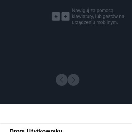
REKLAMA
Nawiguj za pomocą
klawiatury, lub gestów na
urządzeniu mobilnym.
Drogi Użytkowniku,