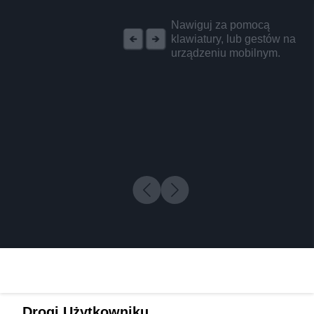
REKLAMA
Nawiguj za pomocą
klawiatury, lub gestów na
urządzeniu mobilnym.
Drogi Użytkowniku,