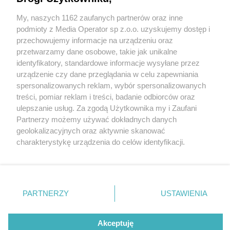
My, naszych 1162 zaufanych partnerów oraz inne
Wydawca mediów
lokalnych
podmioty z Media Operator sp z.o.o. uzyskujemy dostęp i
przechowujemy informacje na urządzeniu oraz
przetwarzamy dane osobowe, takie jak unikalne
identyfikatory, standardowe informacje wysyłane przez
urządzenie czy dane przeglądania w celu zapewniania
5 / 0
spersonalizowanych reklam, wybór spersonalizowanych
Nie zapomnij
treści, pomiar reklam i treści, badanie odbiorców oraz
zapoznać się z:
polityką prywatności
regulamin korzystania z portali
ulepszanie usług. Za zgodą Użytkownika my i Zaufani
Twoje
miasto
Skontakuj się
z nami
Partnerzy możemy używać dokładnych danych
Piekary Śląskie
Kontakt
geolokalizacyjnych oraz aktywnie skanować
Chorzów
Wydawca
charakterystykę urządzenia do celów identyfikacji.
Tarnowskie Góry
Redakcja
Ruda Śląska
Newsletter
Ponieważ cenimy Twoją prywatność, prosimy o zgodę na
Świętochłowice
Reklama
korzystanie z tych technologii poprzez kliknięcie
Tychy
„Akceptuję”. Zgoda jest dobrowolna i zawsze możesz ją
Bytom
Katowice
zmienić/wycofać klikając przycisk ustawień prywatności
REKLAMA
PARTNERZY
USTAWIENIA
Gliwice
znajdujący się w lewym dolnym rogu strony
. Niektóre
Zabrze
Zagłębie
rodzaje przetwarzania danych nie wymagają zgody
użytkownika, ale masz prawo sprzeciwić się takiemu
Akceptuję