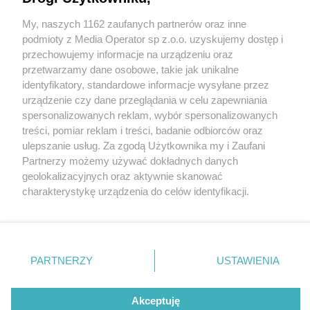
My, naszych 1162 zaufanych partnerów oraz inne
Wydawca mediów
lokalnych
podmioty z Media Operator sp z.o.o. uzyskujemy dostęp i
przechowujemy informacje na urządzeniu oraz
przetwarzamy dane osobowe, takie jak unikalne
identyfikatory, standardowe informacje wysyłane przez
urządzenie czy dane przeglądania w celu zapewniania
2 / 0
spersonalizowanych reklam, wybór spersonalizowanych
Nie zapomnij
treści, pomiar reklam i treści, badanie odbiorców oraz
zapoznać się z:
polityką prywatności
regulamin korzystania z portali
ulepszanie usług. Za zgodą Użytkownika my i Zaufani
Twoje
miasto
Skontakuj się
z nami
Partnerzy możemy używać dokładnych danych
Piekary Śląskie
Kontakt
geolokalizacyjnych oraz aktywnie skanować
Chorzów
Wydawca
charakterystykę urządzenia do celów identyfikacji.
Tarnowskie Góry
Redakcja
Ruda Śląska
Newsletter
Ponieważ cenimy Twoją prywatność, prosimy o zgodę na
Świętochłowice
Reklama
korzystanie z tych technologii poprzez kliknięcie
Tychy
„Akceptuję”. Zgoda jest dobrowolna i zawsze możesz ją
Bytom
Katowice
zmienić/wycofać klikając przycisk ustawień prywatności
REKLAMA
PARTNERZY
USTAWIENIA
Gliwice
znajdujący się w lewym dolnym rogu strony
. Niektóre
Zabrze
Zagłębie
rodzaje przetwarzania danych nie wymagają zgody
użytkownika, ale masz prawo sprzeciwić się takiemu
Akceptuję