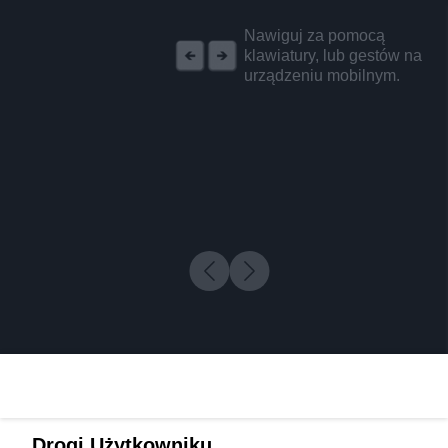
REKLAMA
Nawiguj za pomocą
klawiatury, lub gestów na
urządzeniu mobilnym.
Drogi Użytkowniku,