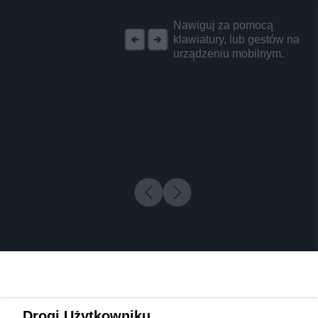
REKLAMA
Nawiguj za pomocą
klawiatury, lub gestów na
urządzeniu mobilnym.
Drogi Użytkowniku,