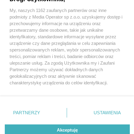
My, naszych 1162 zaufanych partnerów oraz inne
Wydawca mediów
lokalnych
podmioty z Media Operator sp z.o.o. uzyskujemy dostęp i
przechowujemy informacje na urządzeniu oraz
przetwarzamy dane osobowe, takie jak unikalne
identyfikatory, standardowe informacje wysyłane przez
urządzenie czy dane przeglądania w celu zapewniania
2 / 0
spersonalizowanych reklam, wybór spersonalizowanych
Nie zapomnij
treści, pomiar reklam i treści, badanie odbiorców oraz
zapoznać się z:
polityką prywatności
regulamin korzystania z portali
ulepszanie usług. Za zgodą Użytkownika my i Zaufani
Twoje
miasto
Skontakuj się
z nami
Partnerzy możemy używać dokładnych danych
Piekary Śląskie
Kontakt
geolokalizacyjnych oraz aktywnie skanować
Chorzów
Wydawca
charakterystykę urządzenia do celów identyfikacji.
Tarnowskie Góry
Redakcja
Ruda Śląska
Newsletter
Ponieważ cenimy Twoją prywatność, prosimy o zgodę na
Świętochłowice
Reklama
korzystanie z tych technologii poprzez kliknięcie
Tychy
„Akceptuję”. Zgoda jest dobrowolna i zawsze możesz ją
Bytom
Katowice
zmienić/wycofać klikając przycisk ustawień prywatności
REKLAMA
PARTNERZY
USTAWIENIA
Gliwice
znajdujący się w lewym dolnym rogu strony
. Niektóre
Zabrze
Zagłębie
rodzaje przetwarzania danych nie wymagają zgody
użytkownika, ale masz prawo sprzeciwić się takiemu
Akceptuję