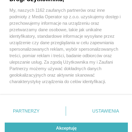
My, naszych 1162 zaufanych partnerów oraz inne
Wydawca mediów
lokalnych
podmioty z Media Operator sp z.o.o. uzyskujemy dostęp i
przechowujemy informacje na urządzeniu oraz
przetwarzamy dane osobowe, takie jak unikalne
identyfikatory, standardowe informacje wysyłane przez
urządzenie czy dane przeglądania w celu zapewniania
1 / 0
spersonalizowanych reklam, wybór spersonalizowanych
Nie zapomnij
treści, pomiar reklam i treści, badanie odbiorców oraz
zapoznać się z:
polityką prywatności
regulamin korzystania z portali
ulepszanie usług. Za zgodą Użytkownika my i Zaufani
Twoje
miasto
Skontakuj się
z nami
Partnerzy możemy używać dokładnych danych
Piekary Śląskie
Kontakt
geolokalizacyjnych oraz aktywnie skanować
Chorzów
Wydawca
charakterystykę urządzenia do celów identyfikacji.
Tarnowskie Góry
Redakcja
Ruda Śląska
Newsletter
Ponieważ cenimy Twoją prywatność, prosimy o zgodę na
Świętochłowice
Reklama
korzystanie z tych technologii poprzez kliknięcie
Tychy
„Akceptuję”. Zgoda jest dobrowolna i zawsze możesz ją
Bytom
Katowice
zmienić/wycofać klikając przycisk ustawień prywatności
REKLAMA
PARTNERZY
USTAWIENIA
Gliwice
znajdujący się w lewym dolnym rogu strony
. Niektóre
Zabrze
Zagłębie
rodzaje przetwarzania danych nie wymagają zgody
użytkownika, ale masz prawo sprzeciwić się takiemu
Akceptuję