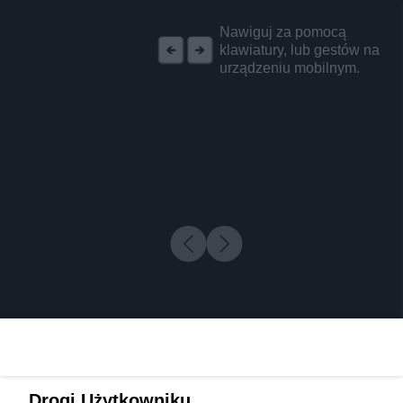
REKLAMA
Nawiguj za pomocą
klawiatury, lub gestów na
urządzeniu mobilnym.
Drogi Użytkowniku,