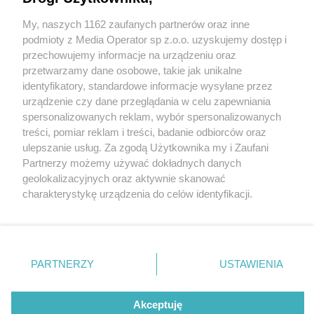
My, naszych 1162 zaufanych partnerów oraz inne
Wydawca mediów
lokalnych
podmioty z Media Operator sp z.o.o. uzyskujemy dostęp i
przechowujemy informacje na urządzeniu oraz
przetwarzamy dane osobowe, takie jak unikalne
identyfikatory, standardowe informacje wysyłane przez
urządzenie czy dane przeglądania w celu zapewniania
3 / 0
spersonalizowanych reklam, wybór spersonalizowanych
Nie zapomnij
treści, pomiar reklam i treści, badanie odbiorców oraz
zapoznać się z:
polityką prywatności
regulamin korzystania z portali
ulepszanie usług. Za zgodą Użytkownika my i Zaufani
Twoje
miasto
Skontakuj się
z nami
Partnerzy możemy używać dokładnych danych
Piekary Śląskie
Kontakt
geolokalizacyjnych oraz aktywnie skanować
Chorzów
Wydawca
charakterystykę urządzenia do celów identyfikacji.
Tarnowskie Góry
Redakcja
Ruda Śląska
Newsletter
Ponieważ cenimy Twoją prywatność, prosimy o zgodę na
Świętochłowice
Reklama
korzystanie z tych technologii poprzez kliknięcie
Tychy
„Akceptuję”. Zgoda jest dobrowolna i zawsze możesz ją
Bytom
Katowice
zmienić/wycofać klikając przycisk ustawień prywatności
REKLAMA
PARTNERZY
USTAWIENIA
Gliwice
znajdujący się w lewym dolnym rogu strony
. Niektóre
Zabrze
Zagłębie
rodzaje przetwarzania danych nie wymagają zgody
użytkownika, ale masz prawo sprzeciwić się takiemu
Akceptuję