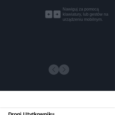
REKLAMA
Nawiguj za pomocą
klawiatury, lub gestów na
urządzeniu mobilnym.
Drogi Użytkowniku,