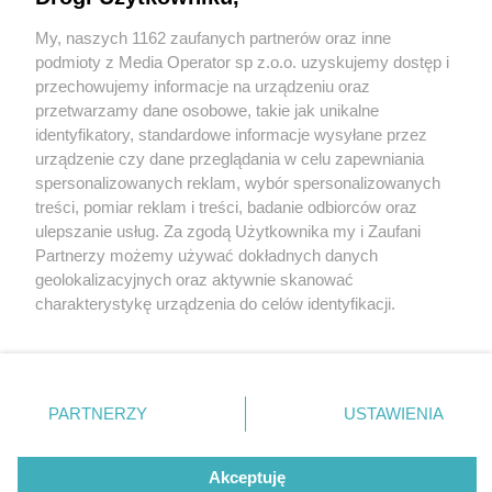
My, naszych 1162 zaufanych partnerów oraz inne
Wydawca mediów
lokalnych
podmioty z Media Operator sp z.o.o. uzyskujemy dostęp i
przechowujemy informacje na urządzeniu oraz
przetwarzamy dane osobowe, takie jak unikalne
identyfikatory, standardowe informacje wysyłane przez
urządzenie czy dane przeglądania w celu zapewniania
1 / 0
spersonalizowanych reklam, wybór spersonalizowanych
Nie zapomnij
treści, pomiar reklam i treści, badanie odbiorców oraz
zapoznać się z:
polityką prywatności
regulamin korzystania z portali
ulepszanie usług. Za zgodą Użytkownika my i Zaufani
Twoje
miasto
Skontakuj się
z nami
Partnerzy możemy używać dokładnych danych
Piekary Śląskie
Kontakt
geolokalizacyjnych oraz aktywnie skanować
Chorzów
Wydawca
charakterystykę urządzenia do celów identyfikacji.
Tarnowskie Góry
Redakcja
Ruda Śląska
Newsletter
Ponieważ cenimy Twoją prywatność, prosimy o zgodę na
Świętochłowice
Reklama
korzystanie z tych technologii poprzez kliknięcie
Tychy
„Akceptuję”. Zgoda jest dobrowolna i zawsze możesz ją
Bytom
Katowice
zmienić/wycofać klikając przycisk ustawień prywatności
REKLAMA
PARTNERZY
USTAWIENIA
Gliwice
znajdujący się w lewym dolnym rogu strony
. Niektóre
Zabrze
Zagłębie
rodzaje przetwarzania danych nie wymagają zgody
użytkownika, ale masz prawo sprzeciwić się takiemu
Akceptuję