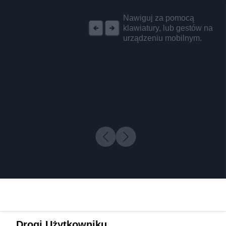
REKLAMA
Nawiguj za pomocą
klawiatury, lub gestów na
urządzeniu mobilnym.
Drogi Użytkowniku,