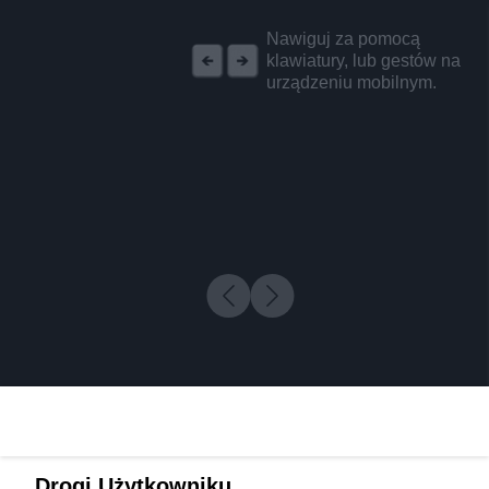
REKLAMA
Nawiguj za pomocą
klawiatury, lub gestów na
urządzeniu mobilnym.
Drogi Użytkowniku,