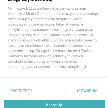
My, naszych 1162 zaufanych partnerów oraz inne
Wydawca mediów
lokalnych
podmioty z Media Operator sp z.o.o. uzyskujemy dostęp i
przechowujemy informacje na urządzeniu oraz
przetwarzamy dane osobowe, takie jak unikalne
identyfikatory, standardowe informacje wysyłane przez
urządzenie czy dane przeglądania w celu zapewniania
1 / 0
spersonalizowanych reklam, wybór spersonalizowanych
Nie zapomnij
treści, pomiar reklam i treści, badanie odbiorców oraz
zapoznać się z:
polityką prywatności
regulamin korzystania z portali
ulepszanie usług. Za zgodą Użytkownika my i Zaufani
Twoje
miasto
Skontakuj się
z nami
Partnerzy możemy używać dokładnych danych
Piekary Śląskie
Kontakt
geolokalizacyjnych oraz aktywnie skanować
Chorzów
Wydawca
charakterystykę urządzenia do celów identyfikacji.
Tarnowskie Góry
Redakcja
Ruda Śląska
Newsletter
Ponieważ cenimy Twoją prywatność, prosimy o zgodę na
Świętochłowice
Reklama
korzystanie z tych technologii poprzez kliknięcie
Tychy
„Akceptuję”. Zgoda jest dobrowolna i zawsze możesz ją
Bytom
Katowice
zmienić/wycofać klikając przycisk ustawień prywatności
REKLAMA
PARTNERZY
USTAWIENIA
Gliwice
znajdujący się w lewym dolnym rogu strony
. Niektóre
Zabrze
Zagłębie
rodzaje przetwarzania danych nie wymagają zgody
użytkownika, ale masz prawo sprzeciwić się takiemu
Akceptuję