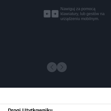
REKLAMA
Nawiguj za pomocą
klawiatury, lub gestów na
urządzeniu mobilnym.
Drogi Użytkowniku,