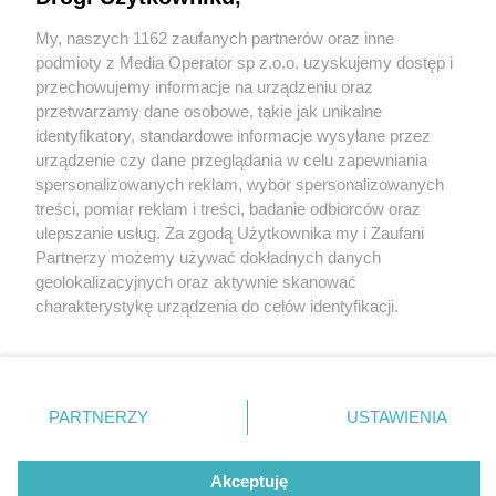
My, naszych 1162 zaufanych partnerów oraz inne
Wydawca mediów
lokalnych
podmioty z Media Operator sp z.o.o. uzyskujemy dostęp i
przechowujemy informacje na urządzeniu oraz
przetwarzamy dane osobowe, takie jak unikalne
identyfikatory, standardowe informacje wysyłane przez
urządzenie czy dane przeglądania w celu zapewniania
1 / 0
spersonalizowanych reklam, wybór spersonalizowanych
Nie zapomnij
treści, pomiar reklam i treści, badanie odbiorców oraz
zapoznać się z:
polityką prywatności
regulamin korzystania z portali
ulepszanie usług. Za zgodą Użytkownika my i Zaufani
Twoje
miasto
Skontakuj się
z nami
Partnerzy możemy używać dokładnych danych
Piekary Śląskie
Kontakt
geolokalizacyjnych oraz aktywnie skanować
Chorzów
Wydawca
charakterystykę urządzenia do celów identyfikacji.
Tarnowskie Góry
Redakcja
Ruda Śląska
Newsletter
Ponieważ cenimy Twoją prywatność, prosimy o zgodę na
Świętochłowice
Reklama
korzystanie z tych technologii poprzez kliknięcie
Tychy
„Akceptuję”. Zgoda jest dobrowolna i zawsze możesz ją
Bytom
Katowice
zmienić/wycofać klikając przycisk ustawień prywatności
REKLAMA
PARTNERZY
USTAWIENIA
Gliwice
znajdujący się w lewym dolnym rogu strony
. Niektóre
Zabrze
Zagłębie
rodzaje przetwarzania danych nie wymagają zgody
użytkownika, ale masz prawo sprzeciwić się takiemu
Akceptuję