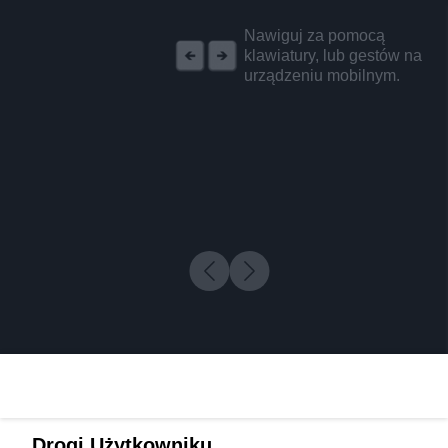
REKLAMA
Nawiguj za pomocą
klawiatury, lub gestów na
urządzeniu mobilnym.
Drogi Użytkowniku,