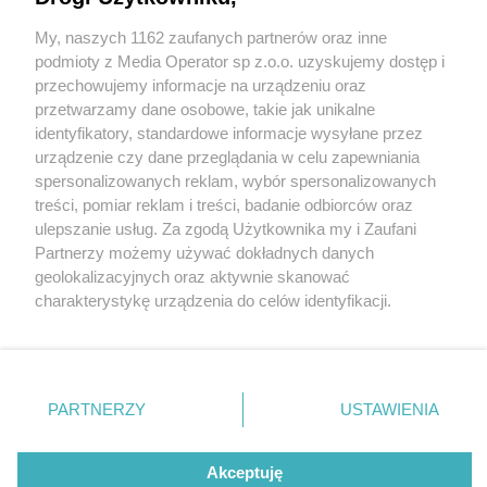
My, naszych 1162 zaufanych partnerów oraz inne
Wydawca mediów
lokalnych
podmioty z Media Operator sp z.o.o. uzyskujemy dostęp i
przechowujemy informacje na urządzeniu oraz
przetwarzamy dane osobowe, takie jak unikalne
identyfikatory, standardowe informacje wysyłane przez
urządzenie czy dane przeglądania w celu zapewniania
4 / 0
spersonalizowanych reklam, wybór spersonalizowanych
Nie zapomnij
treści, pomiar reklam i treści, badanie odbiorców oraz
zapoznać się z:
polityką prywatności
regulamin korzystania z portali
ulepszanie usług. Za zgodą Użytkownika my i Zaufani
Twoje
miasto
Skontakuj się
z nami
Partnerzy możemy używać dokładnych danych
Piekary Śląskie
Kontakt
geolokalizacyjnych oraz aktywnie skanować
Chorzów
Wydawca
charakterystykę urządzenia do celów identyfikacji.
Tarnowskie Góry
Redakcja
Ruda Śląska
Newsletter
Ponieważ cenimy Twoją prywatność, prosimy o zgodę na
Świętochłowice
Reklama
korzystanie z tych technologii poprzez kliknięcie
Tychy
„Akceptuję”. Zgoda jest dobrowolna i zawsze możesz ją
Bytom
Katowice
zmienić/wycofać klikając przycisk ustawień prywatności
REKLAMA
PARTNERZY
USTAWIENIA
Gliwice
znajdujący się w lewym dolnym rogu strony
. Niektóre
Zabrze
Zagłębie
rodzaje przetwarzania danych nie wymagają zgody
użytkownika, ale masz prawo sprzeciwić się takiemu
Akceptuję