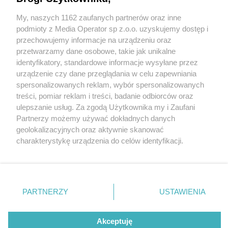
My, naszych 1162 zaufanych partnerów oraz inne
Wydawca mediów
lokalnych
podmioty z Media Operator sp z.o.o. uzyskujemy dostęp i
przechowujemy informacje na urządzeniu oraz
przetwarzamy dane osobowe, takie jak unikalne
identyfikatory, standardowe informacje wysyłane przez
urządzenie czy dane przeglądania w celu zapewniania
2 / 0
spersonalizowanych reklam, wybór spersonalizowanych
Nie zapomnij
treści, pomiar reklam i treści, badanie odbiorców oraz
zapoznać się z:
polityką prywatności
regulamin korzystania z portali
ulepszanie usług. Za zgodą Użytkownika my i Zaufani
Twoje
miasto
Skontakuj się
z nami
Partnerzy możemy używać dokładnych danych
Piekary Śląskie
Kontakt
geolokalizacyjnych oraz aktywnie skanować
Chorzów
Wydawca
charakterystykę urządzenia do celów identyfikacji.
Tarnowskie Góry
Redakcja
Ruda Śląska
Newsletter
Ponieważ cenimy Twoją prywatność, prosimy o zgodę na
Świętochłowice
Reklama
korzystanie z tych technologii poprzez kliknięcie
Tychy
„Akceptuję”. Zgoda jest dobrowolna i zawsze możesz ją
Bytom
Katowice
zmienić/wycofać klikając przycisk ustawień prywatności
REKLAMA
PARTNERZY
USTAWIENIA
Gliwice
znajdujący się w lewym dolnym rogu strony
. Niektóre
Zabrze
Zagłębie
rodzaje przetwarzania danych nie wymagają zgody
użytkownika, ale masz prawo sprzeciwić się takiemu
Akceptuję