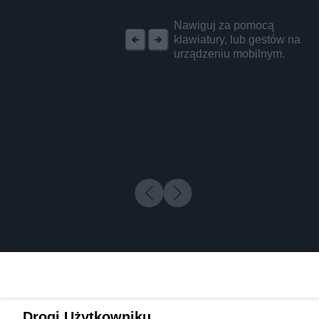
REKLAMA
Nawiguj za pomocą
klawiatury, lub gestów na
urządzeniu mobilnym.
Drogi Użytkowniku,