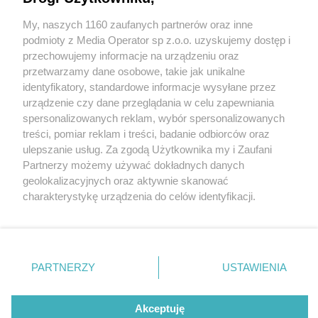
Czy w Paprocanach powstanie sauna? MOSiR
odpowiedział na zapytanie tyskich radnych
My, naszych 1160 zaufanych partnerów oraz inne
Wydawca mediów
lokalnych
podmioty z Media Operator sp z.o.o. uzyskujemy dostęp i
przechowujemy informacje na urządzeniu oraz
przetwarzamy dane osobowe, takie jak unikalne
identyfikatory, standardowe informacje wysyłane przez
2 / 3
urządzenie czy dane przeglądania w celu zapewniania
Obiekt MOSrR przy Jeziorze
spersonalizowanych reklam, wybór spersonalizowanych
Nie zapomnij
treści, pomiar reklam i treści, badanie odbiorców oraz
zapoznać się z:
polityką prywatności
regulamin korzystania z portali
Paprocany
ulepszanie usług. Za zgodą Użytkownika my i Zaufani
Twoje
miasto
Skontakuj się
z nami
Partnerzy możemy używać dokładnych danych
Piekary Śląskie
Kontakt
geolokalizacyjnych oraz aktywnie skanować
Chorzów
Wydawca
Czy w Tychach w Paprocanach powstanie sauna?
charakterystykę urządzenia do celów identyfikacji.
Tarnowskie Góry
Redakcja
Ruda Śląska
Newsletter
Ponieważ cenimy Twoją prywatność, prosimy o zgodę na
Świętochłowice
Reklama
korzystanie z tych technologii poprzez kliknięcie
Tychy
„Akceptuję”. Zgoda jest dobrowolna i zawsze możesz ją
Bytom
Katowice
zmienić/wycofać klikając przycisk ustawień prywatności
REKLAMA
PARTNERZY
USTAWIENIA
Gliwice
znajdujący się w lewym dolnym rogu strony
. Niektóre
Zabrze
Zagłębie
rodzaje przetwarzania danych nie wymagają zgody
użytkownika, ale masz prawo sprzeciwić się takiemu
Akceptuję