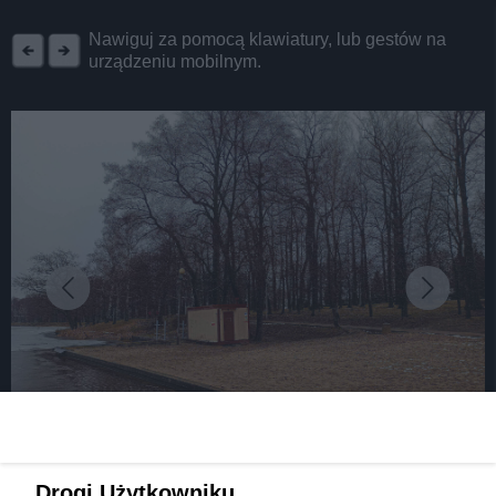
REKLAMA
Nawiguj za pomocą klawiatury, lub gestów na
urządzeniu mobilnym.
fot:
Drogi Użytkowniku,