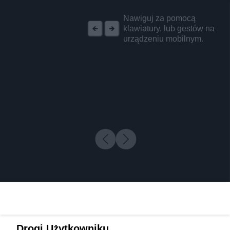
REKLAMA
Nawiguj za pomocą
klawiatury, lub gestów na
urządzeniu mobilnym.
Drogi Użytkowniku,