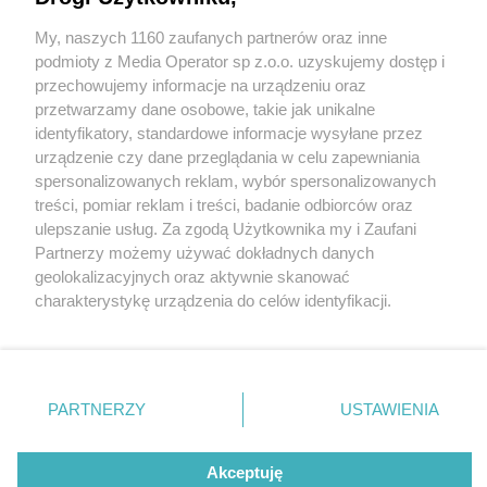
My, naszych 1160 zaufanych partnerów oraz inne
Wydawca mediów
lokalnych
podmioty z Media Operator sp z.o.o. uzyskujemy dostęp i
przechowujemy informacje na urządzeniu oraz
przetwarzamy dane osobowe, takie jak unikalne
identyfikatory, standardowe informacje wysyłane przez
urządzenie czy dane przeglądania w celu zapewniania
24 / 0
spersonalizowanych reklam, wybór spersonalizowanych
Nie zapomnij
treści, pomiar reklam i treści, badanie odbiorców oraz
zapoznać się z:
polityką prywatności
regulamin korzystania z portali
ulepszanie usług. Za zgodą Użytkownika my i Zaufani
Twoje
miasto
Skontakuj się
z nami
Partnerzy możemy używać dokładnych danych
Piekary Śląskie
Kontakt
geolokalizacyjnych oraz aktywnie skanować
Chorzów
Wydawca
charakterystykę urządzenia do celów identyfikacji.
Tarnowskie Góry
Redakcja
Ruda Śląska
Newsletter
Ponieważ cenimy Twoją prywatność, prosimy o zgodę na
Świętochłowice
Reklama
korzystanie z tych technologii poprzez kliknięcie
Tychy
„Akceptuję”. Zgoda jest dobrowolna i zawsze możesz ją
Bytom
Katowice
zmienić/wycofać klikając przycisk ustawień prywatności
REKLAMA
PARTNERZY
USTAWIENIA
Gliwice
znajdujący się w lewym dolnym rogu strony
. Niektóre
Zabrze
Zagłębie
rodzaje przetwarzania danych nie wymagają zgody
użytkownika, ale masz prawo sprzeciwić się takiemu
Akceptuję