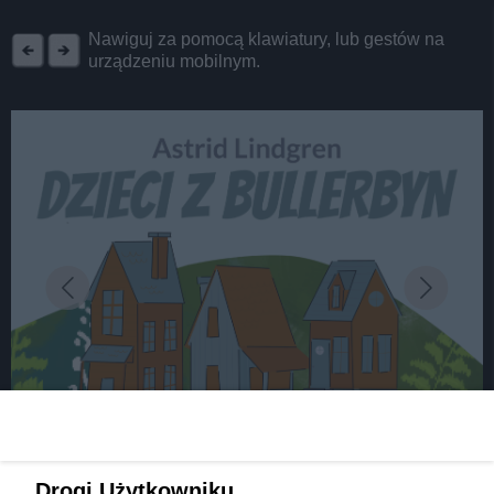
REKLAMA
Nawiguj za pomocą klawiatury, lub gestów na
urządzeniu mobilnym.
fot:
Drogi Użytkowniku,