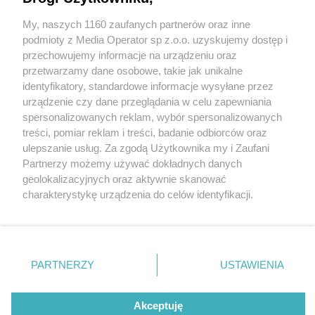
"Dzieci z Bullerbyn" że świątecznym akcentem w
Teatrze Małym Tychy 8 grudnia
My, naszych 1160 zaufanych partnerów oraz inne
Wydawca mediów
lokalnych
podmioty z Media Operator sp z.o.o. uzyskujemy dostęp i
przechowujemy informacje na urządzeniu oraz
przetwarzamy dane osobowe, takie jak unikalne
identyfikatory, standardowe informacje wysyłane przez
2 / 2
urządzenie czy dane przeglądania w celu zapewniania
spersonalizowanych reklam, wybór spersonalizowanych
"Dzieci z Bullerbyn"
Nie zapomnij
treści, pomiar reklam i treści, badanie odbiorców oraz
zapoznać się z:
polityką prywatności
regulamin korzystania z portali
ulepszanie usług. Za zgodą Użytkownika my i Zaufani
Twoje
miasto
Skontakuj się
z nami
Partnerzy możemy używać dokładnych danych
Wróć do artykułu:
Piekary Śląskie
Kontakt
geolokalizacyjnych oraz aktywnie skanować
"Dzieci z Bullerbyn" że świątecznym akcentem w
Chorzów
Wydawca
charakterystykę urządzenia do celów identyfikacji.
Teatrze Małym Tychy 8 grudnia
Tarnowskie Góry
Redakcja
Ruda Śląska
Newsletter
Ponieważ cenimy Twoją prywatność, prosimy o zgodę na
Świętochłowice
Reklama
korzystanie z tych technologii poprzez kliknięcie
Tychy
„Akceptuję”. Zgoda jest dobrowolna i zawsze możesz ją
Bytom
Katowice
zmienić/wycofać klikając przycisk ustawień prywatności
REKLAMA
PARTNERZY
USTAWIENIA
Gliwice
znajdujący się w lewym dolnym rogu strony
. Niektóre
Zabrze
Zagłębie
rodzaje przetwarzania danych nie wymagają zgody
użytkownika, ale masz prawo sprzeciwić się takiemu
Akceptuję