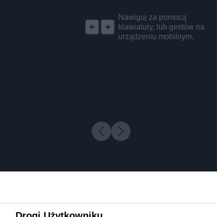
REKLAMA
Nawiguj za pomocą
klawiatury, lub gestów na
urządzeniu mobilnym.
Drogi Użytkowniku,