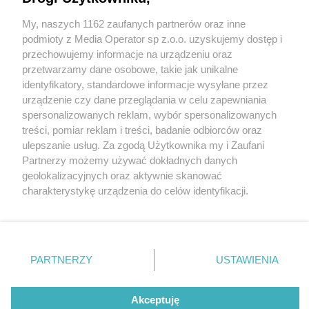
My, naszych 1162 zaufanych partnerów oraz inne
Wydawca mediów
lokalnych
podmioty z Media Operator sp z.o.o. uzyskujemy dostęp i
przechowujemy informacje na urządzeniu oraz
przetwarzamy dane osobowe, takie jak unikalne
identyfikatory, standardowe informacje wysyłane przez
urządzenie czy dane przeglądania w celu zapewniania
1 / 0
spersonalizowanych reklam, wybór spersonalizowanych
Nie zapomnij
treści, pomiar reklam i treści, badanie odbiorców oraz
zapoznać się z:
polityką prywatności
regulamin korzystania z portali
ulepszanie usług. Za zgodą Użytkownika my i Zaufani
Twoje
miasto
Skontakuj się
z nami
Partnerzy możemy używać dokładnych danych
Piekary Śląskie
Kontakt
geolokalizacyjnych oraz aktywnie skanować
Chorzów
Wydawca
charakterystykę urządzenia do celów identyfikacji.
Tarnowskie Góry
Redakcja
Ruda Śląska
Newsletter
Ponieważ cenimy Twoją prywatność, prosimy o zgodę na
Świętochłowice
Reklama
korzystanie z tych technologii poprzez kliknięcie
Tychy
„Akceptuję”. Zgoda jest dobrowolna i zawsze możesz ją
Bytom
Katowice
zmienić/wycofać klikając przycisk ustawień prywatności
REKLAMA
PARTNERZY
USTAWIENIA
Gliwice
znajdujący się w lewym dolnym rogu strony
. Niektóre
Zabrze
Zagłębie
rodzaje przetwarzania danych nie wymagają zgody
użytkownika, ale masz prawo sprzeciwić się takiemu
Akceptuję