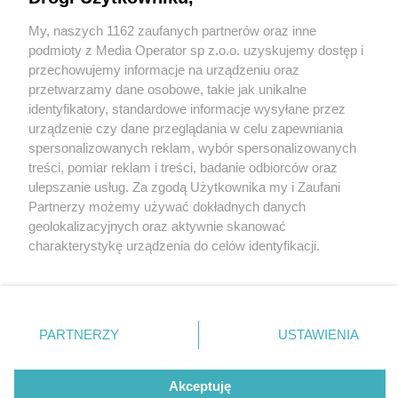
My, naszych 1162 zaufanych partnerów oraz inne
Wydawca mediów
lokalnych
podmioty z Media Operator sp z.o.o. uzyskujemy dostęp i
przechowujemy informacje na urządzeniu oraz
przetwarzamy dane osobowe, takie jak unikalne
identyfikatory, standardowe informacje wysyłane przez
urządzenie czy dane przeglądania w celu zapewniania
3 / 0
spersonalizowanych reklam, wybór spersonalizowanych
Nie zapomnij
treści, pomiar reklam i treści, badanie odbiorców oraz
zapoznać się z:
polityką prywatności
regulamin korzystania z portali
ulepszanie usług. Za zgodą Użytkownika my i Zaufani
Twoje
miasto
Skontakuj się
z nami
Partnerzy możemy używać dokładnych danych
Piekary Śląskie
Kontakt
geolokalizacyjnych oraz aktywnie skanować
Chorzów
Wydawca
charakterystykę urządzenia do celów identyfikacji.
Tarnowskie Góry
Redakcja
Ruda Śląska
Newsletter
Ponieważ cenimy Twoją prywatność, prosimy o zgodę na
Świętochłowice
Reklama
korzystanie z tych technologii poprzez kliknięcie
Tychy
„Akceptuję”. Zgoda jest dobrowolna i zawsze możesz ją
Bytom
Katowice
zmienić/wycofać klikając przycisk ustawień prywatności
REKLAMA
PARTNERZY
USTAWIENIA
Gliwice
znajdujący się w lewym dolnym rogu strony
. Niektóre
Zabrze
Zagłębie
rodzaje przetwarzania danych nie wymagają zgody
użytkownika, ale masz prawo sprzeciwić się takiemu
Akceptuję