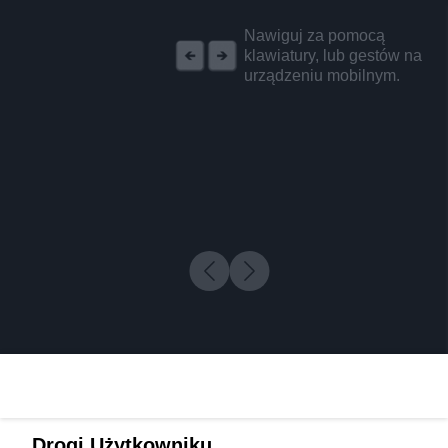
REKLAMA
Nawiguj za pomocą
klawiatury, lub gestów na
urządzeniu mobilnym.
Drogi Użytkowniku,