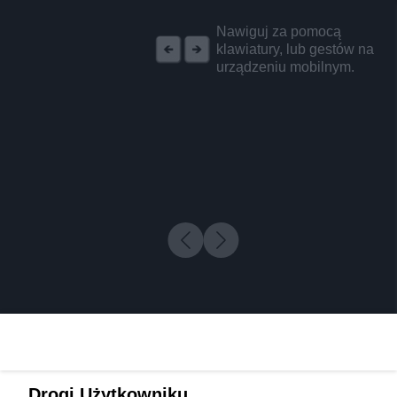
REKLAMA
Nawiguj za pomocą
klawiatury, lub gestów na
urządzeniu mobilnym.
Drogi Użytkowniku,