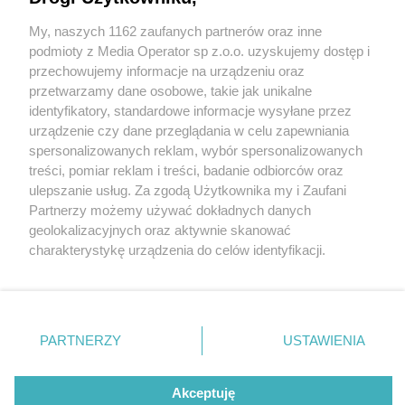
My, naszych 1162 zaufanych partnerów oraz inne
Wydawca mediów
lokalnych
podmioty z Media Operator sp z.o.o. uzyskujemy dostęp i
przechowujemy informacje na urządzeniu oraz
przetwarzamy dane osobowe, takie jak unikalne
identyfikatory, standardowe informacje wysyłane przez
urządzenie czy dane przeglądania w celu zapewniania
6 / 0
spersonalizowanych reklam, wybór spersonalizowanych
Nie zapomnij
treści, pomiar reklam i treści, badanie odbiorców oraz
zapoznać się z:
polityką prywatności
regulamin korzystania z portali
ulepszanie usług. Za zgodą Użytkownika my i Zaufani
Twoje
miasto
Skontakuj się
z nami
Partnerzy możemy używać dokładnych danych
Piekary Śląskie
Kontakt
geolokalizacyjnych oraz aktywnie skanować
Chorzów
Wydawca
charakterystykę urządzenia do celów identyfikacji.
Tarnowskie Góry
Redakcja
Ruda Śląska
Newsletter
Ponieważ cenimy Twoją prywatność, prosimy o zgodę na
Świętochłowice
Reklama
korzystanie z tych technologii poprzez kliknięcie
Tychy
„Akceptuję”. Zgoda jest dobrowolna i zawsze możesz ją
Bytom
Katowice
zmienić/wycofać klikając przycisk ustawień prywatności
REKLAMA
PARTNERZY
USTAWIENIA
Gliwice
znajdujący się w lewym dolnym rogu strony
. Niektóre
Zabrze
Zagłębie
rodzaje przetwarzania danych nie wymagają zgody
użytkownika, ale masz prawo sprzeciwić się takiemu
Akceptuję