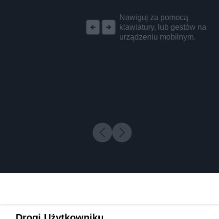
REKLAMA
Nawiguj za pomocą
klawiatury, lub gestów na
urządzeniu mobilnym.
Drogi Użytkowniku,