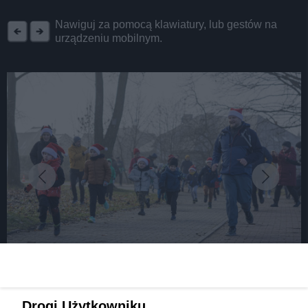
REKLAMA
Nawiguj za pomocą klawiatury, lub gestów na
urządzeniu mobilnym.
fot:
Fotorelacja z III Tyskiego Biegu Mikołajkowego
Drogi Użytkowniku,