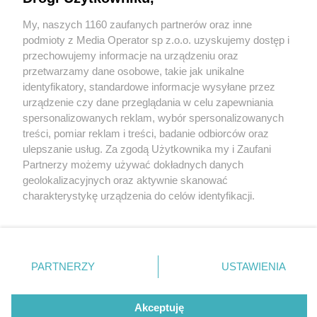
Dla Dzieci
My, naszych 1160 zaufanych partnerów oraz inne
Wydawca mediów
lokalnych
podmioty z Media Operator sp z.o.o. uzyskujemy dostęp i
przechowujemy informacje na urządzeniu oraz
przetwarzamy dane osobowe, takie jak unikalne
1 / 14
identyfikatory, standardowe informacje wysyłane przez
urządzenie czy dane przeglądania w celu zapewniania
Trzeci tyski bieg
spersonalizowanych reklam, wybór spersonalizowanych
Nie zapomnij
treści, pomiar reklam i treści, badanie odbiorców oraz
mikolajkowy dla dzieci w
zapoznać się z:
polityką prywatności
regulamin korzystania z portali
ulepszanie usług. Za zgodą Użytkownika my i Zaufani
Twoje
miasto
Skontakuj się
z nami
Partnerzy możemy używać dokładnych danych
parku suble 08 12 2024 0e55
Piekary Śląskie
Kontakt
geolokalizacyjnych oraz aktywnie skanować
Chorzów
Wydawca
charakterystykę urządzenia do celów identyfikacji.
Tarnowskie Góry
Redakcja
Ruda Śląska
Newsletter
Ponieważ cenimy Twoją prywatność, prosimy o zgodę na
Świętochłowice
Reklama
korzystanie z tych technologii poprzez kliknięcie
Tychy
„Akceptuję”. Zgoda jest dobrowolna i zawsze możesz ją
Bytom
Katowice
zmienić/wycofać klikając przycisk ustawień prywatności
REKLAMA
PARTNERZY
USTAWIENIA
Gliwice
znajdujący się w lewym dolnym rogu strony
. Niektóre
Zabrze
Zagłębie
rodzaje przetwarzania danych nie wymagają zgody
użytkownika, ale masz prawo sprzeciwić się takiemu
Akceptuję