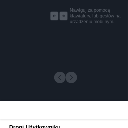
REKLAMA
Nawiguj za pomocą
klawiatury, lub gestów na
urządzeniu mobilnym.
Drogi Użytkowniku,