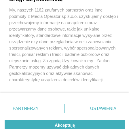
My, naszych 1162 zaufanych partnerów oraz inne
Wydawca mediów
lokalnych
podmioty z Media Operator sp z.o.o. uzyskujemy dostęp i
przechowujemy informacje na urządzeniu oraz
przetwarzamy dane osobowe, takie jak unikalne
identyfikatory, standardowe informacje wysyłane przez
urządzenie czy dane przeglądania w celu zapewniania
3 / 0
spersonalizowanych reklam, wybór spersonalizowanych
Nie zapomnij
treści, pomiar reklam i treści, badanie odbiorców oraz
zapoznać się z:
polityką prywatności
regulamin korzystania z portali
ulepszanie usług. Za zgodą Użytkownika my i Zaufani
Twoje
miasto
Skontakuj się
z nami
Partnerzy możemy używać dokładnych danych
Piekary Śląskie
Kontakt
geolokalizacyjnych oraz aktywnie skanować
Chorzów
Wydawca
charakterystykę urządzenia do celów identyfikacji.
Tarnowskie Góry
Redakcja
Ruda Śląska
Newsletter
Ponieważ cenimy Twoją prywatność, prosimy o zgodę na
Świętochłowice
Reklama
korzystanie z tych technologii poprzez kliknięcie
Tychy
„Akceptuję”. Zgoda jest dobrowolna i zawsze możesz ją
Bytom
Katowice
zmienić/wycofać klikając przycisk ustawień prywatności
REKLAMA
PARTNERZY
USTAWIENIA
Gliwice
znajdujący się w lewym dolnym rogu strony
. Niektóre
Zabrze
Zagłębie
rodzaje przetwarzania danych nie wymagają zgody
użytkownika, ale masz prawo sprzeciwić się takiemu
Akceptuję