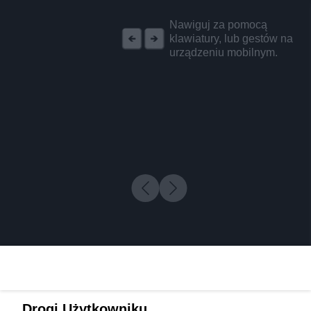
REKLAMA
Nawiguj za pomocą
klawiatury, lub gestów na
urządzeniu mobilnym.
Drogi Użytkowniku,