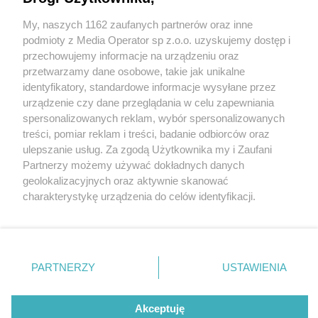
My, naszych 1162 zaufanych partnerów oraz inne
Wydawca mediów
lokalnych
podmioty z Media Operator sp z.o.o. uzyskujemy dostęp i
przechowujemy informacje na urządzeniu oraz
przetwarzamy dane osobowe, takie jak unikalne
identyfikatory, standardowe informacje wysyłane przez
urządzenie czy dane przeglądania w celu zapewniania
4 / 0
spersonalizowanych reklam, wybór spersonalizowanych
Nie zapomnij
treści, pomiar reklam i treści, badanie odbiorców oraz
zapoznać się z:
polityką prywatności
regulamin korzystania z portali
ulepszanie usług. Za zgodą Użytkownika my i Zaufani
Twoje
miasto
Skontakuj się
z nami
Partnerzy możemy używać dokładnych danych
Piekary Śląskie
Kontakt
geolokalizacyjnych oraz aktywnie skanować
Chorzów
Wydawca
charakterystykę urządzenia do celów identyfikacji.
Tarnowskie Góry
Redakcja
Ruda Śląska
Newsletter
Ponieważ cenimy Twoją prywatność, prosimy o zgodę na
Świętochłowice
Reklama
korzystanie z tych technologii poprzez kliknięcie
Tychy
„Akceptuję”. Zgoda jest dobrowolna i zawsze możesz ją
Bytom
Katowice
zmienić/wycofać klikając przycisk ustawień prywatności
REKLAMA
PARTNERZY
USTAWIENIA
Gliwice
znajdujący się w lewym dolnym rogu strony
. Niektóre
Zabrze
Zagłębie
rodzaje przetwarzania danych nie wymagają zgody
użytkownika, ale masz prawo sprzeciwić się takiemu
Akceptuję