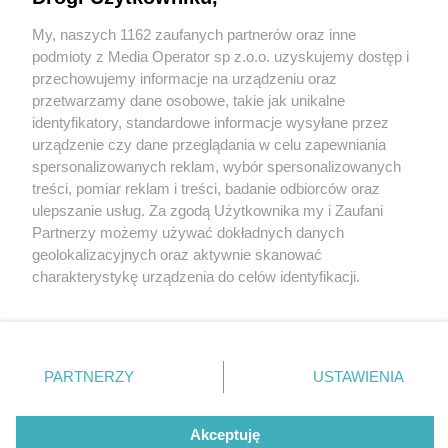
My, naszych 1162 zaufanych partnerów oraz inne
Wydawca mediów
lokalnych
podmioty z Media Operator sp z.o.o. uzyskujemy dostęp i
przechowujemy informacje na urządzeniu oraz
przetwarzamy dane osobowe, takie jak unikalne
identyfikatory, standardowe informacje wysyłane przez
urządzenie czy dane przeglądania w celu zapewniania
4 / 0
spersonalizowanych reklam, wybór spersonalizowanych
Nie zapomnij
treści, pomiar reklam i treści, badanie odbiorców oraz
zapoznać się z:
polityką prywatności
regulamin korzystania z portali
ulepszanie usług. Za zgodą Użytkownika my i Zaufani
Twoje
miasto
Skontakuj się
z nami
Partnerzy możemy używać dokładnych danych
Piekary Śląskie
Kontakt
geolokalizacyjnych oraz aktywnie skanować
Chorzów
Wydawca
charakterystykę urządzenia do celów identyfikacji.
Tarnowskie Góry
Redakcja
Ruda Śląska
Newsletter
Ponieważ cenimy Twoją prywatność, prosimy o zgodę na
Świętochłowice
Reklama
korzystanie z tych technologii poprzez kliknięcie
Tychy
„Akceptuję”. Zgoda jest dobrowolna i zawsze możesz ją
Bytom
Katowice
zmienić/wycofać klikając przycisk ustawień prywatności
REKLAMA
PARTNERZY
USTAWIENIA
Gliwice
znajdujący się w lewym dolnym rogu strony
. Niektóre
Zabrze
Zagłębie
rodzaje przetwarzania danych nie wymagają zgody
użytkownika, ale masz prawo sprzeciwić się takiemu
Akceptuję