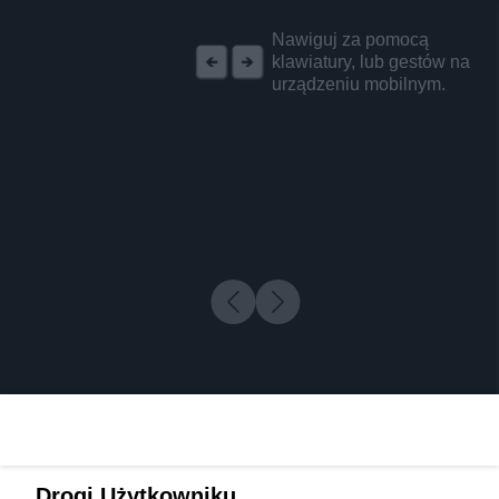
REKLAMA
Nawiguj za pomocą
klawiatury, lub gestów na
urządzeniu mobilnym.
Drogi Użytkowniku,