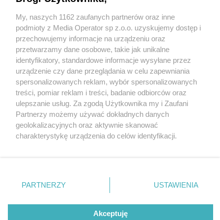
My, naszych 1162 zaufanych partnerów oraz inne
Wydawca mediów
lokalnych
podmioty z Media Operator sp z.o.o. uzyskujemy dostęp i
przechowujemy informacje na urządzeniu oraz
przetwarzamy dane osobowe, takie jak unikalne
identyfikatory, standardowe informacje wysyłane przez
urządzenie czy dane przeglądania w celu zapewniania
4 / 0
spersonalizowanych reklam, wybór spersonalizowanych
Nie zapomnij
treści, pomiar reklam i treści, badanie odbiorców oraz
zapoznać się z:
polityką prywatności
regulamin korzystania z portali
ulepszanie usług. Za zgodą Użytkownika my i Zaufani
Twoje
miasto
Skontakuj się
z nami
Partnerzy możemy używać dokładnych danych
Piekary Śląskie
Kontakt
geolokalizacyjnych oraz aktywnie skanować
Chorzów
Wydawca
charakterystykę urządzenia do celów identyfikacji.
Tarnowskie Góry
Redakcja
Ruda Śląska
Newsletter
Ponieważ cenimy Twoją prywatność, prosimy o zgodę na
Świętochłowice
Reklama
korzystanie z tych technologii poprzez kliknięcie
Tychy
„Akceptuję”. Zgoda jest dobrowolna i zawsze możesz ją
Bytom
Katowice
zmienić/wycofać klikając przycisk ustawień prywatności
REKLAMA
PARTNERZY
USTAWIENIA
Gliwice
znajdujący się w lewym dolnym rogu strony
. Niektóre
Zabrze
Zagłębie
rodzaje przetwarzania danych nie wymagają zgody
użytkownika, ale masz prawo sprzeciwić się takiemu
Akceptuję