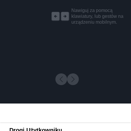
REKLAMA
Nawiguj za pomocą
klawiatury, lub gestów na
urządzeniu mobilnym.
Drogi Użytkowniku,