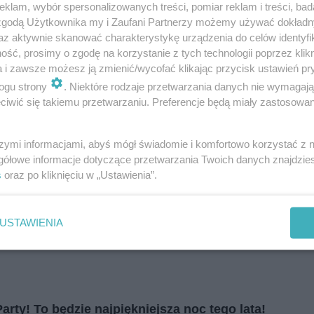
i
regulamin korzystania z portali
Tarnowskie Góry
klam, wybór spersonalizowanych treści, pomiar reklam i treści, bad
Ruda Śląska
 zgodą Użytkownika my i Zaufani Partnerzy możemy używać dokład
Świętochłowice
az aktywnie skanować charakterystykę urządzenia do celów identyfi
Tychy
Bytom
ść, prosimy o zgodę na korzystanie z tych technologii poprzez klikn
Katowice
a i zawsze możesz ją zmienić/wycofać klikając przycisk ustawień pr
Gliwice
Zabrze
ogu strony
. Niektóre rodzaje przetwarzania danych nie wymagaj
Zagłębie
iwić się takiemu przetwarzaniu. Preferencje będą miały zastosowania
szymi informacjami, abyś mógł świadomie i komfortowo korzystać z
gółowe informacje dotyczące przetwarzania Twoich danych znajdzi
s
oraz po kliknięciu w „Ustawienia”.
USTAWIENIA
arty! To będzie najpiękniejsza noc tego lata!