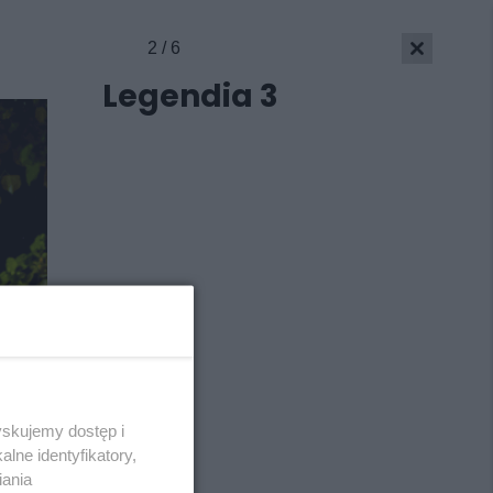
2 / 6
Legendia 3
yskujemy dostęp i
Skontakuj się
z nami
lne identyfikatory,
Kontakt
iania
Wydawca