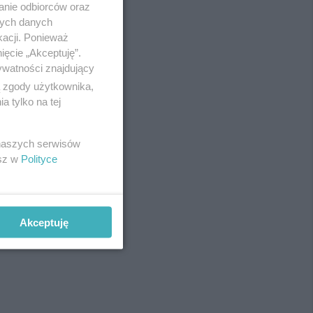
Redakcja
anie odbiorców oraz
Newsletter
nych danych
Reklama
kacji. Ponieważ
ięcie „Akceptuję”.
ywatności znajdujący
ą zgody użytkownika,
fot:
 tylko na tej
 naszych serwisów
esz w
Polityce
Akceptuję