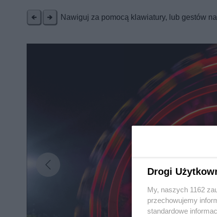
Nawiguj za pomocą klawiatury, lub gestów n
Drogi Użytkow
My, naszych 1162 zau
przechowujemy informa
standardowe informac
Nie zapomnij