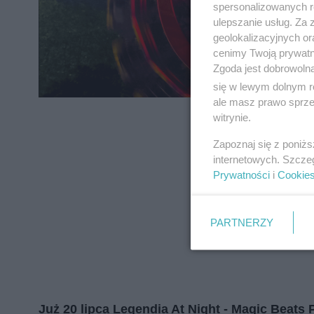
zapoznać się z:
polityką prywatnośc
spersonalizowanych re
ulepszanie usług. Za
geolokalizacyjnych or
Wydawca mediów
lokalnych
cenimy Twoją prywatno
Zgoda jest dobrowoln
się w lewym dolnym r
ale masz prawo sprzec
witrynie.
Zapoznaj się z poniż
internetowych. Szcze
Prywatności
i
Cookie
PARTNERZY
Już 20 lipca Legendia At Night - Magic Beats P