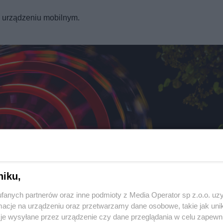
REKLAMA
a urządzeniu mobilnym.
niku,
fanych partnerów oraz inne podmioty z Media Operator sp z.o.o. uz
Twoje
miasto
cje na urządzeniu oraz przetwarzamy dane osobowe, takie jak unika
Piekary Śląskie
je wysyłane przez urządzenie czy dane przeglądania w celu zapewn
Chorzów