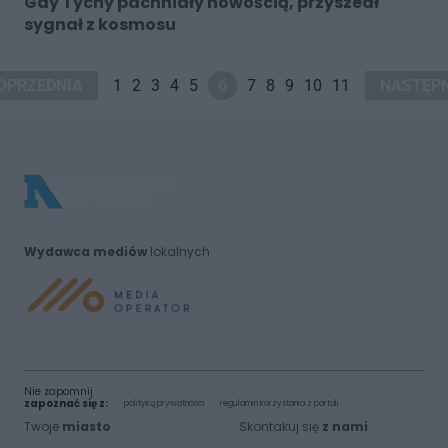
Gdy Tychy pachniały nowością, przyszedł
sygnał z kosmosu
OPRZEDNIA
1
2
3
4
5
6
7
8
9
10
11
NASTĘP
Wydawca mediów
lokalnych
Nie zapomnij
zapoznać się z:
polityką prywatności
regulamin korzystania z portali
Twoje
miasto
Skontakuj się
z nami