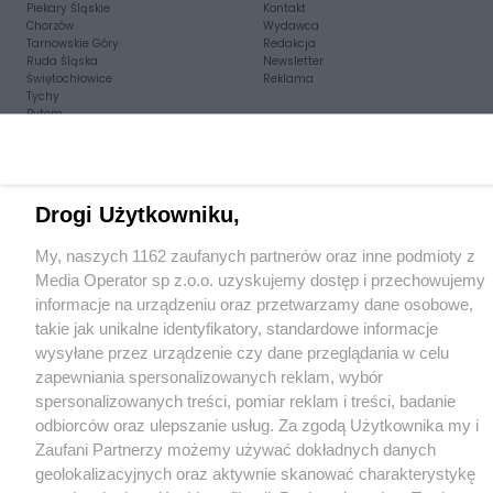
Piekary Śląskie
Kontakt
Chorzów
Wydawca
Tarnowskie Góry
Redakcja
Ruda Śląska
Newsletter
Świętochłowice
Reklama
Tychy
Bytom
Katowice
Gliwice
Zabrze
Zagłębie
Drogi Użytkowniku,
My, naszych 1162 zaufanych partnerów oraz inne podmioty z
Media Operator sp z.o.o. uzyskujemy dostęp i przechowujemy
informacje na urządzeniu oraz przetwarzamy dane osobowe,
takie jak unikalne identyfikatory, standardowe informacje
wysyłane przez urządzenie czy dane przeglądania w celu
zapewniania spersonalizowanych reklam, wybór
spersonalizowanych treści, pomiar reklam i treści, badanie
odbiorców oraz ulepszanie usług. Za zgodą Użytkownika my i
Zaufani Partnerzy możemy używać dokładnych danych
geolokalizacyjnych oraz aktywnie skanować charakterystykę