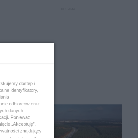
REKLAMA
yskujemy dostęp i
lne identyfikatory,
iania
anie odbiorców oraz
nych danych
kacji. Ponieważ
ięcie „Akceptuję”.
ywatności znajdujący