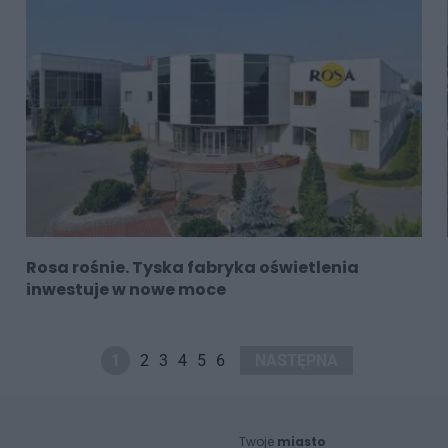
Rosa rośnie. Tyska fabryka oświetlenia
inwestuje w nowe moce
1
2
3
4
5
6
NASTĘPNA
Twoje
miasto