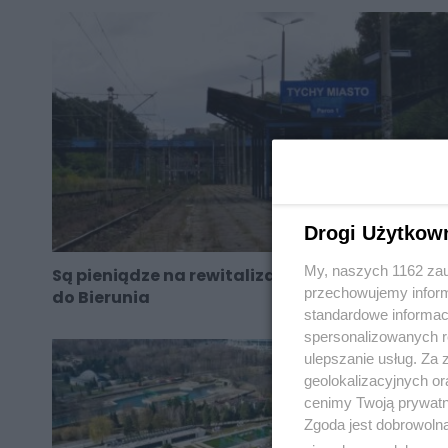
Drogi Użytkow
My, naszych 1162 zau
Są pieniądze na rewitalizację linii kolejowej
przechowujemy informa
do Bierunia
standardowe informac
spersonalizowanych re
ulepszanie usług. Za
geolokalizacyjnych or
cenimy Twoją prywatno
Zgoda jest dobrowoln