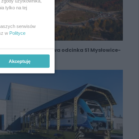
ą zgody użytkownika,
 tylko na tej
 naszych serwisów
esz w
Polityce
Wkrótce ruszy budowa odcinka S1 Mysłowice-
Bieruń
Akceptuję