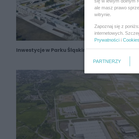
się w lewym dolnym r
ale masz prawo sprzec
witrynie.
Zapoznaj się z poniż
internetowych. Szcze
Prywatności
i
Cookie
Inwestycje w Parku Śląskim. WIDEO
PARTNERZY