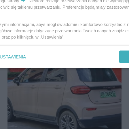
ogu strony
. Niektóre rodzaje przetwarzania danych nie wymagaj
iwić się takiemu przetwarzaniu. Preferencje będą miały zastosowania
szymi informacjami, abyś mógł świadomie i komfortowo korzystać z
gółowe informacje dotyczące przetwarzania Twoich danych znajdzi
s
oraz po kliknięciu w „Ustawienia”.
Nowoczesna i ekologiczna. Taka jest nowa
flota Kolei Śl.
USTAWIENIA