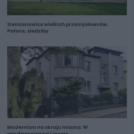
Siemianowice wielkich przemysłowców.
Pałace, siedziby
Modernizm na skraju miasta. W
międzywojennej Ligocie