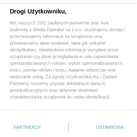
Drogi Użytkowniku,
My, naszych 1162 zaufanych partnerów oraz inne
Wydawca mediów
lokalnych
podmioty z Media Operator sp z.o.o. uzyskujemy dostęp i
przechowujemy informacje na urządzeniu oraz
przetwarzamy dane osobowe, takie jak unikalne
identyfikatory, standardowe informacje wysyłane przez
urządzenie czy dane przeglądania w celu zapewniania
spersonalizowanych reklam, wybór spersonalizowanych
Nie zapomnij
treści, pomiar reklam i treści, badanie odbiorców oraz
zapoznać się z:
polityką prywatności
regulamin korzystania z portali
ulepszanie usług. Za zgodą Użytkownika my i Zaufani
Twoje
miasto
Skontakuj się
z nami
Partnerzy możemy używać dokładnych danych
Piekary Śląskie
Kontakt
geolokalizacyjnych oraz aktywnie skanować
Chorzów
Wydawca
charakterystykę urządzenia do celów identyfikacji.
Tarnowskie Góry
Redakcja
Ruda Śląska
Newsletter
Ponieważ cenimy Twoją prywatność, prosimy o zgodę na
Świętochłowice
Reklama
korzystanie z tych technologii poprzez kliknięcie
Tychy
„Akceptuję”. Zgoda jest dobrowolna i zawsze możesz ją
Bytom
Katowice
zmienić/wycofać klikając przycisk ustawień prywatności
PARTNERZY
USTAWIENIA
Gliwice
znajdujący się w lewym dolnym rogu strony
. Niektóre
Zabrze
Zagłębie