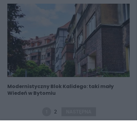
Modernistyczny Blok Kalidego: taki mały
Wiedeń w Bytomiu
1
2
NASTĘPNA