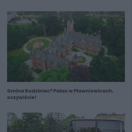
Gmina Rudziniec? Pałac w Pławniowicach,
oczywiście!