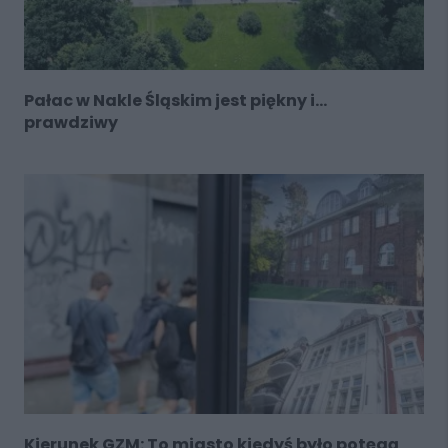
Pałac w Nakle Śląskim jest piękny i...
prawdziwy
Kierunek GZM: To miasto kiedyś było potęgą