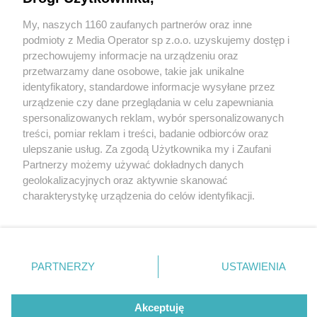
My, naszych 1160 zaufanych partnerów oraz inne
Wydawca mediów
lokalnych
podmioty z Media Operator sp z.o.o. uzyskujemy dostęp i
przechowujemy informacje na urządzeniu oraz
przetwarzamy dane osobowe, takie jak unikalne
identyfikatory, standardowe informacje wysyłane przez
urządzenie czy dane przeglądania w celu zapewniania
3 / 0
spersonalizowanych reklam, wybór spersonalizowanych
Nie zapomnij
treści, pomiar reklam i treści, badanie odbiorców oraz
zapoznać się z:
polityką prywatności
regulamin korzystania z portali
ulepszanie usług. Za zgodą Użytkownika my i Zaufani
Twoje
miasto
Skontakuj się
z nami
Partnerzy możemy używać dokładnych danych
Piekary Śląskie
Kontakt
geolokalizacyjnych oraz aktywnie skanować
Chorzów
Wydawca
charakterystykę urządzenia do celów identyfikacji.
Tarnowskie Góry
Redakcja
Ruda Śląska
Newsletter
Ponieważ cenimy Twoją prywatność, prosimy o zgodę na
Świętochłowice
Reklama
korzystanie z tych technologii poprzez kliknięcie
Tychy
„Akceptuję”. Zgoda jest dobrowolna i zawsze możesz ją
Bytom
Katowice
zmienić/wycofać klikając przycisk ustawień prywatności
REKLAMA
PARTNERZY
USTAWIENIA
Gliwice
znajdujący się w lewym dolnym rogu strony
. Niektóre
Zabrze
Zagłębie
rodzaje przetwarzania danych nie wymagają zgody
użytkownika, ale masz prawo sprzeciwić się takiemu
Akceptuję