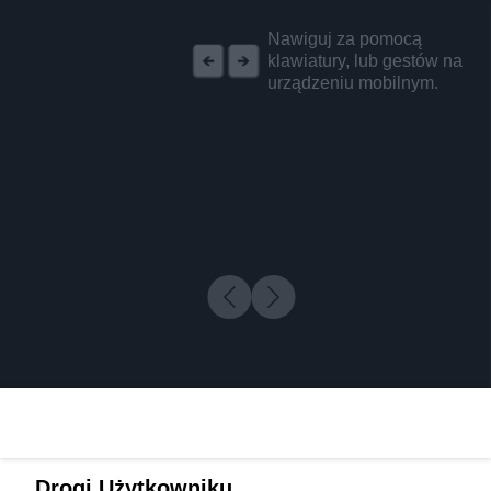
REKLAMA
Nawiguj za pomocą
klawiatury, lub gestów na
urządzeniu mobilnym.
Drogi Użytkowniku,