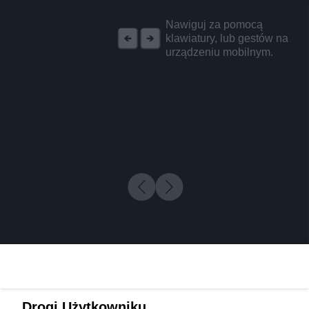
REKLAMA
Nawiguj za pomocą
klawiatury, lub gestów na
urządzeniu mobilnym.
Drogi Użytkowniku,