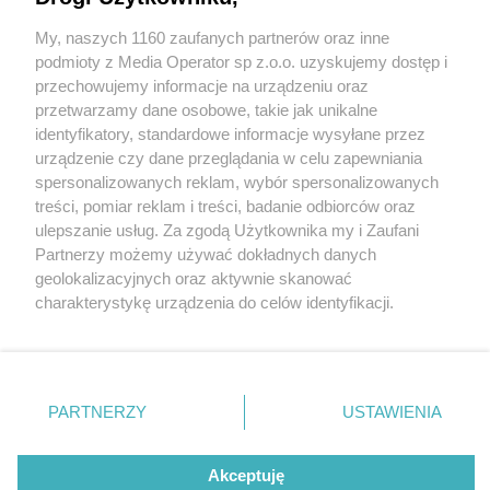
My, naszych 1160 zaufanych partnerów oraz inne
Wydawca mediów
lokalnych
podmioty z Media Operator sp z.o.o. uzyskujemy dostęp i
przechowujemy informacje na urządzeniu oraz
przetwarzamy dane osobowe, takie jak unikalne
identyfikatory, standardowe informacje wysyłane przez
urządzenie czy dane przeglądania w celu zapewniania
14 / 0
spersonalizowanych reklam, wybór spersonalizowanych
Nie zapomnij
treści, pomiar reklam i treści, badanie odbiorców oraz
zapoznać się z:
polityką prywatności
regulamin korzystania z portali
ulepszanie usług. Za zgodą Użytkownika my i Zaufani
Twoje
miasto
Skontakuj się
z nami
Partnerzy możemy używać dokładnych danych
Piekary Śląskie
Kontakt
geolokalizacyjnych oraz aktywnie skanować
Chorzów
Wydawca
charakterystykę urządzenia do celów identyfikacji.
Tarnowskie Góry
Redakcja
Ruda Śląska
Newsletter
Ponieważ cenimy Twoją prywatność, prosimy o zgodę na
Świętochłowice
Reklama
korzystanie z tych technologii poprzez kliknięcie
Tychy
„Akceptuję”. Zgoda jest dobrowolna i zawsze możesz ją
Bytom
Katowice
zmienić/wycofać klikając przycisk ustawień prywatności
REKLAMA
PARTNERZY
USTAWIENIA
Gliwice
znajdujący się w lewym dolnym rogu strony
. Niektóre
Zabrze
Zagłębie
rodzaje przetwarzania danych nie wymagają zgody
użytkownika, ale masz prawo sprzeciwić się takiemu
Akceptuję