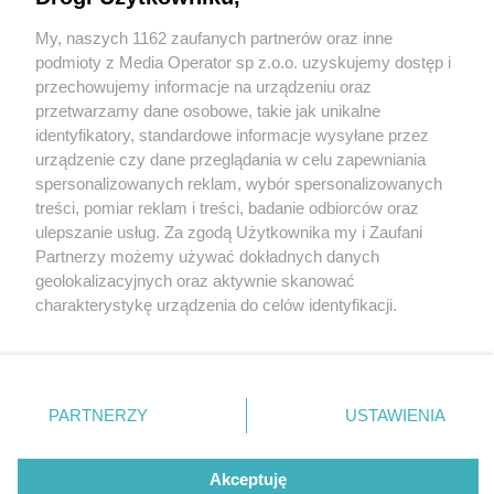
My, naszych 1162 zaufanych partnerów oraz inne
Wydawca mediów
lokalnych
podmioty z Media Operator sp z.o.o. uzyskujemy dostęp i
przechowujemy informacje na urządzeniu oraz
przetwarzamy dane osobowe, takie jak unikalne
identyfikatory, standardowe informacje wysyłane przez
urządzenie czy dane przeglądania w celu zapewniania
3 / 0
spersonalizowanych reklam, wybór spersonalizowanych
Nie zapomnij
treści, pomiar reklam i treści, badanie odbiorców oraz
zapoznać się z:
polityką prywatności
regulamin korzystania z portali
ulepszanie usług. Za zgodą Użytkownika my i Zaufani
Twoje
miasto
Skontakuj się
z nami
Partnerzy możemy używać dokładnych danych
Piekary Śląskie
Kontakt
geolokalizacyjnych oraz aktywnie skanować
Chorzów
Wydawca
charakterystykę urządzenia do celów identyfikacji.
Tarnowskie Góry
Redakcja
Ruda Śląska
Newsletter
Ponieważ cenimy Twoją prywatność, prosimy o zgodę na
Świętochłowice
Reklama
korzystanie z tych technologii poprzez kliknięcie
Tychy
„Akceptuję”. Zgoda jest dobrowolna i zawsze możesz ją
Bytom
Katowice
zmienić/wycofać klikając przycisk ustawień prywatności
REKLAMA
PARTNERZY
USTAWIENIA
Gliwice
znajdujący się w lewym dolnym rogu strony
. Niektóre
Zabrze
Zagłębie
rodzaje przetwarzania danych nie wymagają zgody
użytkownika, ale masz prawo sprzeciwić się takiemu
Akceptuję