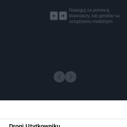
REKLAMA
Nawiguj za pomocą
klawiatury, lub gestów na
urządzeniu mobilnym.
Drogi Użytkowniku,