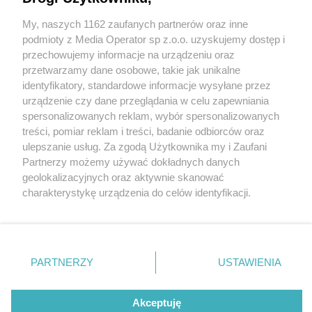
My, naszych 1162 zaufanych partnerów oraz inne
Wydawca mediów
lokalnych
podmioty z Media Operator sp z.o.o. uzyskujemy dostęp i
przechowujemy informacje na urządzeniu oraz
przetwarzamy dane osobowe, takie jak unikalne
identyfikatory, standardowe informacje wysyłane przez
urządzenie czy dane przeglądania w celu zapewniania
2 / 0
spersonalizowanych reklam, wybór spersonalizowanych
Nie zapomnij
treści, pomiar reklam i treści, badanie odbiorców oraz
zapoznać się z:
polityką prywatności
regulamin korzystania z portali
ulepszanie usług. Za zgodą Użytkownika my i Zaufani
Twoje
miasto
Skontakuj się
z nami
Partnerzy możemy używać dokładnych danych
Piekary Śląskie
Kontakt
geolokalizacyjnych oraz aktywnie skanować
Chorzów
Wydawca
charakterystykę urządzenia do celów identyfikacji.
Tarnowskie Góry
Redakcja
Ruda Śląska
Newsletter
Ponieważ cenimy Twoją prywatność, prosimy o zgodę na
Świętochłowice
Reklama
korzystanie z tych technologii poprzez kliknięcie
Tychy
„Akceptuję”. Zgoda jest dobrowolna i zawsze możesz ją
Bytom
Katowice
zmienić/wycofać klikając przycisk ustawień prywatności
REKLAMA
PARTNERZY
USTAWIENIA
Gliwice
znajdujący się w lewym dolnym rogu strony
. Niektóre
Zabrze
Zagłębie
rodzaje przetwarzania danych nie wymagają zgody
użytkownika, ale masz prawo sprzeciwić się takiemu
Akceptuję