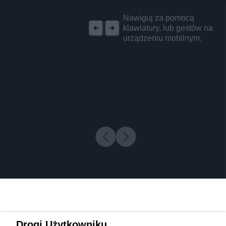
REKLAMA
Nawiguj za pomocą
klawiatury, lub gestów na
urządzeniu mobilnym.
Drogi Użytkowniku,