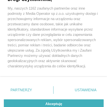
My, naszych 1162 zaufanych partnerów oraz inne
Wydawca mediów
lokalnych
podmioty z Media Operator sp z.o.o. uzyskujemy dostęp i
przechowujemy informacje na urządzeniu oraz
przetwarzamy dane osobowe, takie jak unikalne
identyfikatory, standardowe informacje wysyłane przez
urządzenie czy dane przeglądania w celu zapewniania
5 / 0
spersonalizowanych reklam, wybór spersonalizowanych
Nie zapomnij
treści, pomiar reklam i treści, badanie odbiorców oraz
zapoznać się z:
polityką prywatności
regulamin korzystania z portali
ulepszanie usług. Za zgodą Użytkownika my i Zaufani
Twoje
miasto
Skontakuj się
z nami
Partnerzy możemy używać dokładnych danych
Piekary Śląskie
Kontakt
geolokalizacyjnych oraz aktywnie skanować
Chorzów
Wydawca
charakterystykę urządzenia do celów identyfikacji.
Tarnowskie Góry
Redakcja
Ruda Śląska
Newsletter
Ponieważ cenimy Twoją prywatność, prosimy o zgodę na
Świętochłowice
Reklama
korzystanie z tych technologii poprzez kliknięcie
Tychy
„Akceptuję”. Zgoda jest dobrowolna i zawsze możesz ją
Bytom
Katowice
zmienić/wycofać klikając przycisk ustawień prywatności
REKLAMA
PARTNERZY
USTAWIENIA
Gliwice
znajdujący się w lewym dolnym rogu strony
. Niektóre
Zabrze
Zagłębie
rodzaje przetwarzania danych nie wymagają zgody
użytkownika, ale masz prawo sprzeciwić się takiemu
Akceptuję