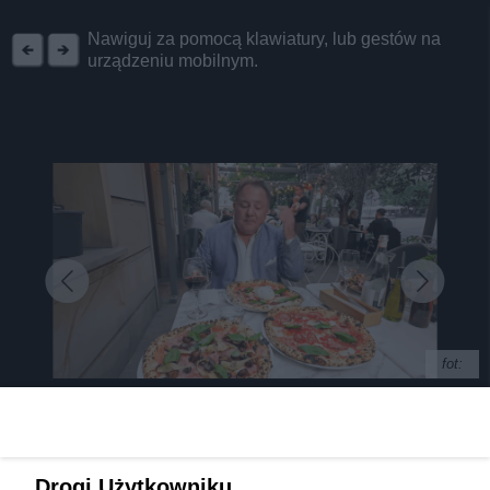
REKLAMA
Nawiguj za pomocą klawiatury, lub gestów na
urządzeniu mobilnym.
fot:
Makłowicz w Tychach i Pszczynie: "z ziemi
Drogi Użytkowniku,