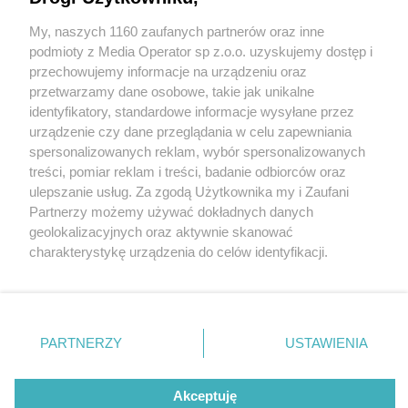
włoskiej do śląskiej" elektryczną alfą
My, naszych 1160 zaufanych partnerów oraz inne
Wydawca mediów
lokalnych
podmioty z Media Operator sp z.o.o. uzyskujemy dostęp i
przechowujemy informacje na urządzeniu oraz
przetwarzamy dane osobowe, takie jak unikalne
2 / 2
identyfikatory, standardowe informacje wysyłane przez
urządzenie czy dane przeglądania w celu zapewniania
Robert Makłowicz w Tychach
spersonalizowanych reklam, wybór spersonalizowanych
Nie zapomnij
treści, pomiar reklam i treści, badanie odbiorców oraz
zapoznać się z:
polityką prywatności
regulamin korzystania z portali
ulepszanie usług. Za zgodą Użytkownika my i Zaufani
Twoje
miasto
Skontakuj się
z nami
Wróć do artykułu:
Partnerzy możemy używać dokładnych danych
Makłowicz w Tychach i Pszczynie: "z ziemi włoskiej
Piekary Śląskie
Kontakt
geolokalizacyjnych oraz aktywnie skanować
Chorzów
Wydawca
do śląskiej" elektryczną alfą
charakterystykę urządzenia do celów identyfikacji.
Tarnowskie Góry
Redakcja
Ruda Śląska
Newsletter
Ponieważ cenimy Twoją prywatność, prosimy o zgodę na
Świętochłowice
Reklama
korzystanie z tych technologii poprzez kliknięcie
Tychy
„Akceptuję”. Zgoda jest dobrowolna i zawsze możesz ją
Bytom
Katowice
zmienić/wycofać klikając przycisk ustawień prywatności
REKLAMA
PARTNERZY
USTAWIENIA
Gliwice
znajdujący się w lewym dolnym rogu strony
. Niektóre
Zabrze
Zagłębie
rodzaje przetwarzania danych nie wymagają zgody
użytkownika, ale masz prawo sprzeciwić się takiemu
Akceptuję