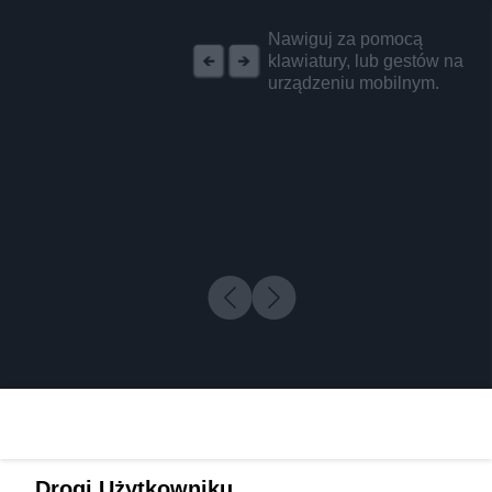
REKLAMA
Nawiguj za pomocą
klawiatury, lub gestów na
urządzeniu mobilnym.
Drogi Użytkowniku,