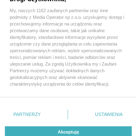
My, naszych 1162 zaufanych partnerów oraz inne
Wydawca mediów
lokalnych
podmioty z Media Operator sp z.o.o. uzyskujemy dostęp i
przechowujemy informacje na urządzeniu oraz
przetwarzamy dane osobowe, takie jak unikalne
identyfikatory, standardowe informacje wysyłane przez
urządzenie czy dane przeglądania w celu zapewniania
5 / 0
spersonalizowanych reklam, wybór spersonalizowanych
Nie zapomnij
treści, pomiar reklam i treści, badanie odbiorców oraz
zapoznać się z:
polityką prywatności
regulamin korzystania z portali
ulepszanie usług. Za zgodą Użytkownika my i Zaufani
Twoje
miasto
Skontakuj się
z nami
Partnerzy możemy używać dokładnych danych
Piekary Śląskie
Kontakt
geolokalizacyjnych oraz aktywnie skanować
Chorzów
Wydawca
charakterystykę urządzenia do celów identyfikacji.
Tarnowskie Góry
Redakcja
Ruda Śląska
Newsletter
Ponieważ cenimy Twoją prywatność, prosimy o zgodę na
Świętochłowice
Reklama
korzystanie z tych technologii poprzez kliknięcie
Tychy
„Akceptuję”. Zgoda jest dobrowolna i zawsze możesz ją
Bytom
Katowice
zmienić/wycofać klikając przycisk ustawień prywatności
REKLAMA
PARTNERZY
USTAWIENIA
Gliwice
znajdujący się w lewym dolnym rogu strony
. Niektóre
Zabrze
Zagłębie
rodzaje przetwarzania danych nie wymagają zgody
użytkownika, ale masz prawo sprzeciwić się takiemu
Akceptuję