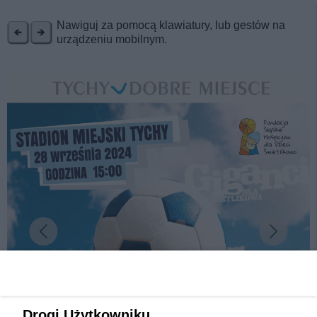
REKLAMA
Nawiguj za pomocą klawiatury, lub gestów na
urządzeniu mobilnym.
Drogi Użytkowniku,