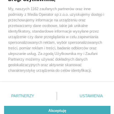
My, naszych 1162 zaufanych partnerów oraz inne
Wydawca mediów
lokalnych
podmioty z Media Operator sp z.o.o. uzyskujemy dostęp i
przechowujemy informacje na urządzeniu oraz
przetwarzamy dane osobowe, takie jak unikalne
identyfikatory, standardowe informacje wysyłane przez
urządzenie czy dane przeglądania w celu zapewniania
spersonalizowanych reklam, wybór spersonalizowanych
Nie zapomnij
treści, pomiar reklam i treści, badanie odbiorców oraz
zapoznać się z:
polityką prywatności
regulamin korzystania z portali
ulepszanie usług. Za zgodą Użytkownika my i Zaufani
Twoje
miasto
Skontakuj się
z nami
Partnerzy możemy używać dokładnych danych
fot:
Piekary Śląskie
Kontakt
geolokalizacyjnych oraz aktywnie skanować
Chorzów
Wydawca
charakterystykę urządzenia do celów identyfikacji.
Tarnowskie Góry
Redakcja
Mecz gwiazd dla hospicjum na tyskim stadionie
Ruda Śląska
Newsletter
Ponieważ cenimy Twoją prywatność, prosimy o zgodę na
Świętochłowice
Reklama
korzystanie z tych technologii poprzez kliknięcie
Tychy
2 / 2
„Akceptuję”. Zgoda jest dobrowolna i zawsze możesz ją
Bytom
Katowice
zmienić/wycofać klikając przycisk ustawień prywatności
Giganci dla Świetlikowa
PARTNERZY
USTAWIENIA
Gliwice
znajdujący się w lewym dolnym rogu strony
. Niektóre
Zabrze
Zagłębie
rodzaje przetwarzania danych nie wymagają zgody
użytkownika, ale masz prawo sprzeciwić się takiemu
Akceptuję
Wróć do artykułu: