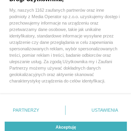
My, naszych 1162 zaufanych partnerów oraz inne
Wydawca mediów
lokalnych
podmioty z Media Operator sp z.o.o. uzyskujemy dostęp i
przechowujemy informacje na urządzeniu oraz
przetwarzamy dane osobowe, takie jak unikalne
identyfikatory, standardowe informacje wysyłane przez
urządzenie czy dane przeglądania w celu zapewniania
4 / 0
spersonalizowanych reklam, wybór spersonalizowanych
Nie zapomnij
treści, pomiar reklam i treści, badanie odbiorców oraz
zapoznać się z:
polityką prywatności
regulamin korzystania z portali
ulepszanie usług. Za zgodą Użytkownika my i Zaufani
Twoje
miasto
Skontakuj się
z nami
Partnerzy możemy używać dokładnych danych
Piekary Śląskie
Kontakt
geolokalizacyjnych oraz aktywnie skanować
Chorzów
Wydawca
charakterystykę urządzenia do celów identyfikacji.
Tarnowskie Góry
Redakcja
Ruda Śląska
Newsletter
Ponieważ cenimy Twoją prywatność, prosimy o zgodę na
Świętochłowice
Reklama
korzystanie z tych technologii poprzez kliknięcie
Tychy
„Akceptuję”. Zgoda jest dobrowolna i zawsze możesz ją
Bytom
Katowice
zmienić/wycofać klikając przycisk ustawień prywatności
REKLAMA
PARTNERZY
USTAWIENIA
Gliwice
znajdujący się w lewym dolnym rogu strony
. Niektóre
Zabrze
Zagłębie
rodzaje przetwarzania danych nie wymagają zgody
użytkownika, ale masz prawo sprzeciwić się takiemu
Akceptuję