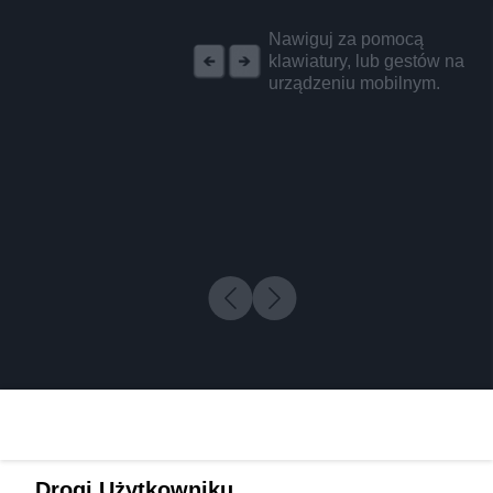
REKLAMA
Nawiguj za pomocą
klawiatury, lub gestów na
urządzeniu mobilnym.
Drogi Użytkowniku,