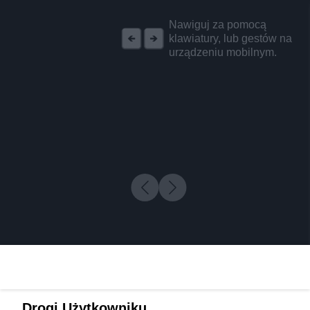
REKLAMA
Nawiguj za pomocą
klawiatury, lub gestów na
urządzeniu mobilnym.
Drogi Użytkowniku,