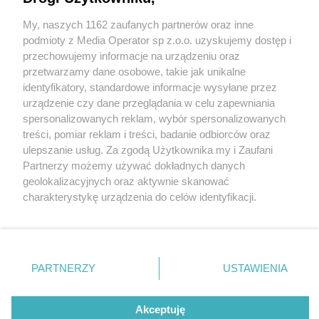
My, naszych 1162 zaufanych partnerów oraz inne
Wydawca mediów
lokalnych
podmioty z Media Operator sp z.o.o. uzyskujemy dostęp i
przechowujemy informacje na urządzeniu oraz
przetwarzamy dane osobowe, takie jak unikalne
identyfikatory, standardowe informacje wysyłane przez
urządzenie czy dane przeglądania w celu zapewniania
3 / 0
spersonalizowanych reklam, wybór spersonalizowanych
Nie zapomnij
treści, pomiar reklam i treści, badanie odbiorców oraz
zapoznać się z:
polityką prywatności
regulamin korzystania z portali
ulepszanie usług. Za zgodą Użytkownika my i Zaufani
Twoje
miasto
Skontakuj się
z nami
Partnerzy możemy używać dokładnych danych
Piekary Śląskie
Kontakt
geolokalizacyjnych oraz aktywnie skanować
Chorzów
Wydawca
charakterystykę urządzenia do celów identyfikacji.
Tarnowskie Góry
Redakcja
Ruda Śląska
Newsletter
Ponieważ cenimy Twoją prywatność, prosimy o zgodę na
Świętochłowice
Reklama
korzystanie z tych technologii poprzez kliknięcie
Tychy
„Akceptuję”. Zgoda jest dobrowolna i zawsze możesz ją
Bytom
Katowice
zmienić/wycofać klikając przycisk ustawień prywatności
REKLAMA
PARTNERZY
USTAWIENIA
Gliwice
znajdujący się w lewym dolnym rogu strony
. Niektóre
Zabrze
Zagłębie
rodzaje przetwarzania danych nie wymagają zgody
użytkownika, ale masz prawo sprzeciwić się takiemu
Akceptuję