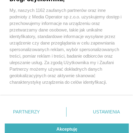
My, naszych 1162 zaufanych partnerów oraz inne
Wydawca mediów
lokalnych
podmioty z Media Operator sp z.o.o. uzyskujemy dostęp i
przechowujemy informacje na urządzeniu oraz
przetwarzamy dane osobowe, takie jak unikalne
identyfikatory, standardowe informacje wysyłane przez
urządzenie czy dane przeglądania w celu zapewniania
4 / 0
spersonalizowanych reklam, wybór spersonalizowanych
Nie zapomnij
treści, pomiar reklam i treści, badanie odbiorców oraz
zapoznać się z:
polityką prywatności
regulamin korzystania z portali
ulepszanie usług. Za zgodą Użytkownika my i Zaufani
Twoje
miasto
Skontakuj się
z nami
Partnerzy możemy używać dokładnych danych
Piekary Śląskie
Kontakt
geolokalizacyjnych oraz aktywnie skanować
Chorzów
Wydawca
charakterystykę urządzenia do celów identyfikacji.
Tarnowskie Góry
Redakcja
Ruda Śląska
Newsletter
Ponieważ cenimy Twoją prywatność, prosimy o zgodę na
Świętochłowice
Reklama
korzystanie z tych technologii poprzez kliknięcie
Tychy
„Akceptuję”. Zgoda jest dobrowolna i zawsze możesz ją
Bytom
Katowice
zmienić/wycofać klikając przycisk ustawień prywatności
REKLAMA
PARTNERZY
USTAWIENIA
Gliwice
znajdujący się w lewym dolnym rogu strony
. Niektóre
Zabrze
Zagłębie
rodzaje przetwarzania danych nie wymagają zgody
użytkownika, ale masz prawo sprzeciwić się takiemu
Akceptuję