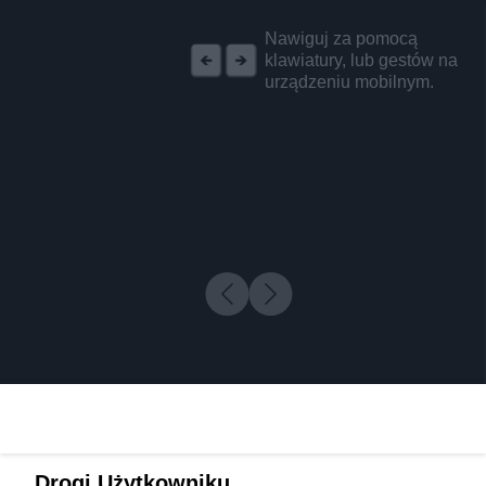
REKLAMA
Nawiguj za pomocą
klawiatury, lub gestów na
urządzeniu mobilnym.
Drogi Użytkowniku,