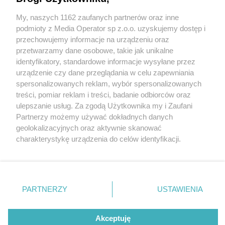
"Kierunek GZM" już w ten weekend! Są jeszcze
miejsca na niektóre wycieczki
My, naszych 1162 zaufanych partnerów oraz inne
Wydawca mediów
lokalnych
podmioty z Media Operator sp z.o.o. uzyskujemy dostęp i
przechowujemy informacje na urządzeniu oraz
przetwarzamy dane osobowe, takie jak unikalne
identyfikatory, standardowe informacje wysyłane przez
urządzenie czy dane przeglądania w celu zapewniania
spersonalizowanych reklam, wybór spersonalizowanych
5 / 6
Nie zapomnij
treści, pomiar reklam i treści, badanie odbiorców oraz
zapoznać się z:
polityką prywatności
regulamin korzystania z portali
Kierunek Gzm 3
ulepszanie usług. Za zgodą Użytkownika my i Zaufani
Twoje
miasto
Skontakuj się
z nami
Partnerzy możemy używać dokładnych danych
Piekary Śląskie
Kontakt
geolokalizacyjnych oraz aktywnie skanować
Chorzów
Wydawca
charakterystykę urządzenia do celów identyfikacji.
Tarnowskie Góry
Redakcja
Ruda Śląska
Newsletter
Ponieważ cenimy Twoją prywatność, prosimy o zgodę na
Świętochłowice
Reklama
korzystanie z tych technologii poprzez kliknięcie
Tychy
„Akceptuję”. Zgoda jest dobrowolna i zawsze możesz ją
Bytom
Katowice
zmienić/wycofać klikając przycisk ustawień prywatności
REKLAMA
PARTNERZY
USTAWIENIA
Gliwice
znajdujący się w lewym dolnym rogu strony
. Niektóre
Zabrze
Zagłębie
rodzaje przetwarzania danych nie wymagają zgody
użytkownika, ale masz prawo sprzeciwić się takiemu
Akceptuję