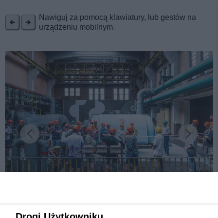
REKLAMA
Nawiguj za pomocą klawiatury, lub gestów na
urządzeniu mobilnym.
fot:
Największy w Polsce festiwal mikrowypraw
Drogi Użytkowniku,